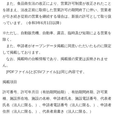
また、食品衛生法の改正により、営業許可制度が改正されたこと
を踏まえ、法改正前に取得した営業許可の期間終了に伴い、営業者
が引き続き従前の営業を継続する場合は、新規の許可として取り扱
っています。（令和3年6月1日以降）
※ただし、自動販売機、自動車、露店、臨時及び短期による営業を
除く。
また、申請者がオープンデータ掲載に同意いただいたものに限定
して掲載しております。
なお、掲載時の台帳情報であり、掲載後の変更は反映されませ
ん。
[PDFファイル]と[CSVファイル]は同じ内容です。
掲載項目
許可番号、許可年月日（有効期間始期）、有効期間終期、許可業
種、施設所在地、施設の名称、申請者氏名、施設電話番号、代表者
氏名（法人に限る。）、申請者電話番号（法人に限る。）、申請者
住所（法人に限る。）、代表者肩書き（法人に限る。）