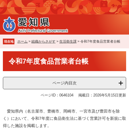
ペ
メ
ー
ニ
ジ
ュ
の
ー
先
を
頭
飛
で
ば
ホーム
>
組織からさがす
>
生活衛生課
>
令和7年度食品営業者台帳
現在地
す
し
。
て
本
本
令和7年度食品営業者台帳
文
文
へ
ページ内目次
ページID：0646104
掲載日：2026年5月15日更新
愛知県内（名古屋市、豊橋市、岡崎市、一宮市及び豊田市を除
く）において、令和7年度に食品衛生法に基づく営業許可を新規に取
得した施設を掲載します。