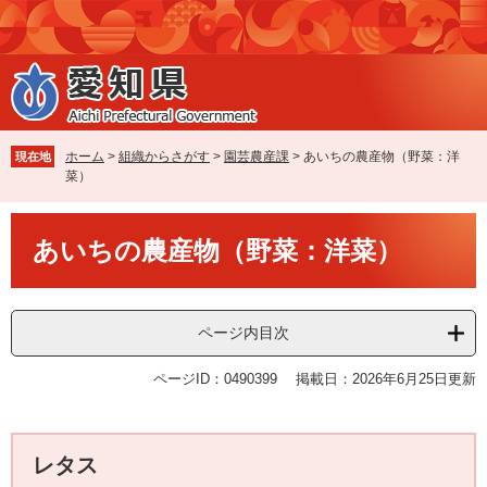
ペ
メ
ー
ニ
ジ
ュ
の
ー
先
を
頭
飛
で
ば
ホーム
>
組織からさがす
>
園芸農産課
>
あいちの農産物（野菜：洋
現在地
す
し
菜）
。
て
本
本
文
あいちの農産物（野菜：洋菜）
文
へ
ページ内目次
ページID：0490399
掲載日：2026年6月25日更新
レタス