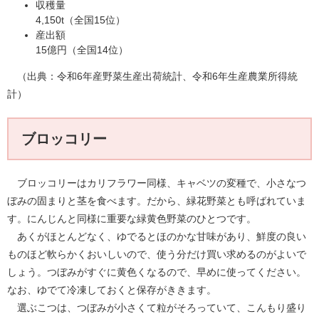
収穫量
4,150t（全国15位）
産出額
15億円（全国14位）
（出典：令和6年産野菜生産出荷統計、令和6年生産農業所得統
計）
ブロッコリー
ブロッコリーはカリフラワー同様、キャベツの変種で、小さなつ
ぼみの固まりと茎を食べます。だから、緑花野菜とも呼ばれていま
す。にんじんと同様に重要な緑黄色野菜のひとつです。
あくがほとんどなく、ゆでるとほのかな甘味があり、鮮度の良い
ものほど軟らかくおいしいので、使う分だけ買い求めるのがよいで
しょう。つぼみがすぐに黄色くなるので、早めに使ってください。
なお、ゆでて冷凍しておくと保存がききます。
選ぶこつは、つぼみが小さくて粒がそろっていて、こんもり盛り