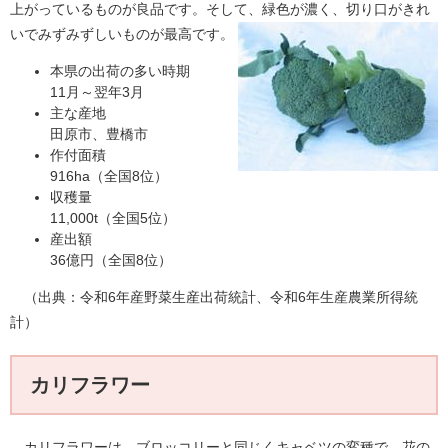
上がっているものが良品です。そして、緑色が濃く、切り口がきれ
いでみずみずしいものが最高です。​
本県の出荷の多い時期
11月～翌年3月
主な産地
田原市、豊橋市
作付面積
916ha（全国8位）
収穫量
11,000t（全国5位）
産出額
36億円（全国8位）
（出典：令和6年産野菜生産出荷統計、令和6年生産農業所得統
計）
カリフラワー
カリフラワーは、ブロッコリーと同じくキャベツの変種で、花の