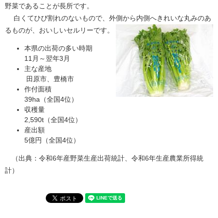
野菜であることが長所です。
白くてひび割れのないもので、外側から内側へきれいな丸みのあ
るものが、おいしいセルリーです。​
本県の出荷の多い時期
11月～翌年3月
主な産地
田原市、豊橋市
作付面積
39ha（全国4位）
収穫量
2,590t（全国4位）
産出額
5億円（全国4位）
（出典：令和6年産野菜生産出荷統計、令和6年生産農業所得統
計）