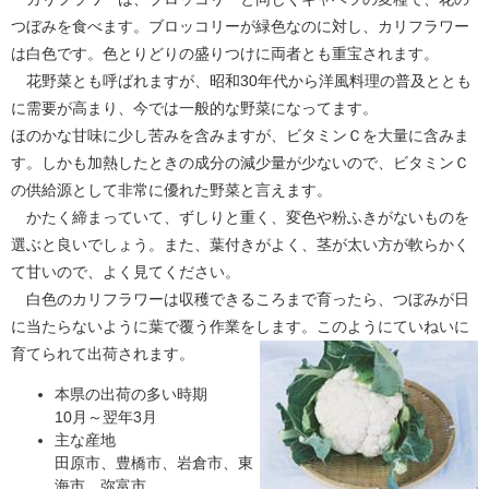
つぼみを食べます。ブロッコリーが緑色なのに対し、カリフラワー
は白色です。色とりどりの盛りつけに両者とも重宝されます。
花野菜とも呼ばれますが、昭和30年代から洋風料理の普及ととも
に需要が高まり、今では一般的な野菜になってます。
ほのかな甘味に少し苦みを含みますが、ビタミンＣを大量に含みま
す。しかも加熱したときの成分の減少量が少ないので、ビタミンＣ
の供給源として非常に優れた野菜と言えます。
かたく締まっていて、ずしりと重く、変色や粉ふきがないものを
選ぶと良いでしょう。また、葉付きがよく、茎が太い方が軟らかく
て甘いので、よく見てください。
白色のカリフラワーは収穫できるころまで育ったら、つぼみが日
に当たらないように葉で覆う作業をします。このようにていねいに
育てられて出荷されます。
本県の出荷の多い時期
10月～翌年3月
主な産地
田原市、豊橋市、岩倉市、東
海市、弥富市