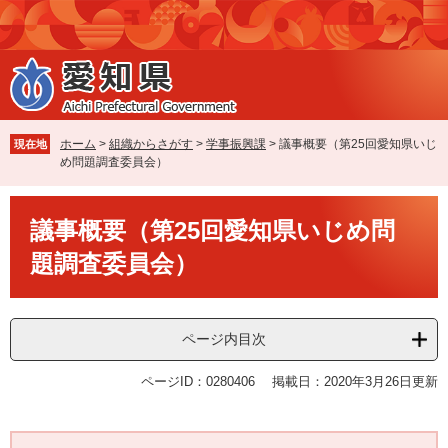
ペ
メ
ー
ニ
ジ
ュ
の
ー
先
を
頭
飛
で
ば
ホーム
>
組織からさがす
>
学事振興課
>
議事概要（第25回愛知県いじ
現在地
す
し
め問題調査委員会）
。
て
本
本
文
議事概要（第25回愛知県いじめ問
文
へ
題調査委員会）
ページ内目次
ページID：0280406
掲載日：2020年3月26日更新