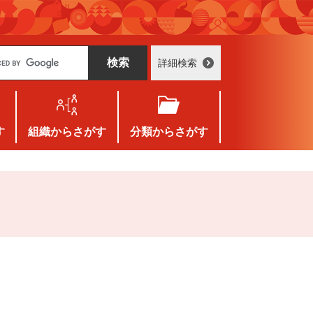
詳細検索
す
組織
からさがす
分類
からさがす