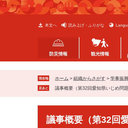
ペ
メ
ー
ニ
ジ
ュ
の
ー
本文へ
読み上げ・ふりがな
Langu
先
を
頭
飛
で
ば
す
し
防災情報
観光情報
。
て
本
文
ホーム
>
組織からさがす
>
学事振
へ
現在地
議事概要（第32回愛知県いじめ問
足あと
本
文
議事概要（第32回