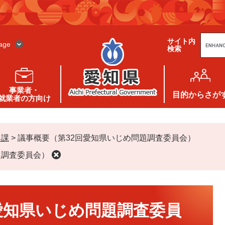
G
サイト内
o
age
検索
o
g
l
e
カ
ス
事業者・
タ
目的
からさが
就業者の方向け
ム
検
索
興課
>
議事概要（第32回愛知県いじめ問題調査委員会）
題調査委員会）
愛知県いじめ問題調査委員