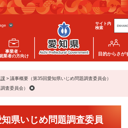
G
サイト内
o
age
検索
o
g
l
e
カ
ス
事業者・
タ
目的
からさが
就業者の方向け
ム
検
索
興課
>
議事概要（第35回愛知県いじめ問題調査委員会）
題調査委員会）
愛知県いじめ問題調査委員