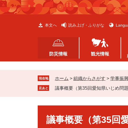
ペ
メ
ー
ニ
ジ
ュ
の
ー
本文へ
読み上げ・ふりがな
Langu
先
を
頭
飛
で
ば
す
し
防災情報
観光情報
。
て
本
文
ホーム
>
組織からさがす
>
学事振
へ
現在地
議事概要（第35回愛知県いじめ問
足あと
本
文
議事概要（第35回