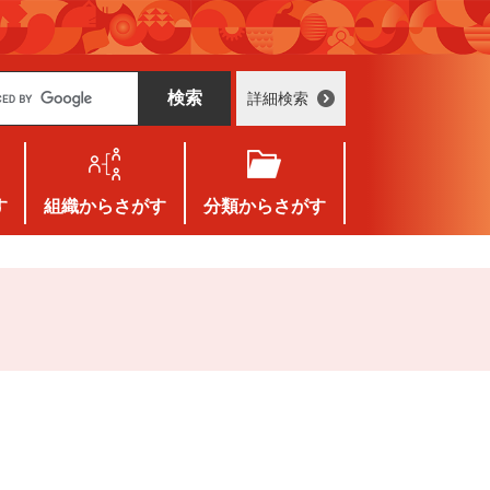
詳細検索
す
組織
からさがす
分類
からさがす