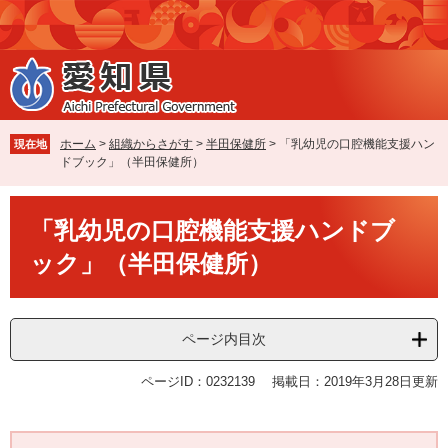
ペ
メ
ー
ニ
ジ
ュ
の
ー
先
を
頭
飛
で
ば
ホーム
>
組織からさがす
>
半田保健所
>
「乳幼児の口腔機能支援ハン
現在地
す
し
ドブック」（半田保健所）
。
て
本
本
文
「乳幼児の口腔機能支援ハンドブ
文
へ
ック」（半田保健所）
ページ内目次
ページID：0232139
掲載日：2019年3月28日更新