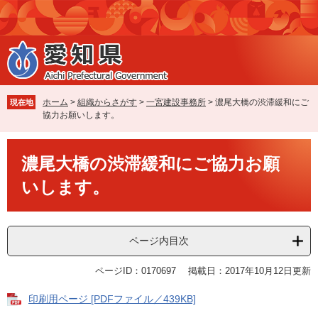
ペ
メ
ー
ニ
ジ
ュ
の
ー
先
を
頭
飛
で
ば
ホーム
>
組織からさがす
>
一宮建設事務所
>
濃尾大橋の渋滞緩和にご
現在地
す
し
協力お願いします。
。
て
本
本
文
濃尾大橋の渋滞緩和にご協力お願
文
へ
いします。
ページ内目次
ページID：0170697
掲載日：2017年10月12日更新
印刷用ページ [PDFファイル／439KB]