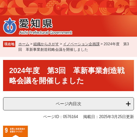
ペ
メ
ー
ニ
ジ
ュ
の
ー
先
を
頭
飛
で
ば
ホーム
>
組織からさがす
>
イノベーション企画課
>
2024年度 第3
現在地
す
し
回 革新事業創造戦略会議を開催しました
。
て
本
本
文
2024年度 第3回 革新事業創造戦
文
へ
略会議を開催しました
ページ内目次
ページID：0576164
掲載日：2025年3月25日更新