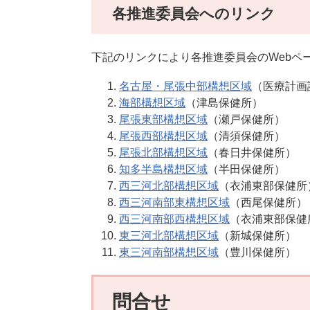
各推進委員会へのリンク
下記のリンクにより各推進委員会のWebペ
名古屋・尾張中部構想区域
（医療計画
海部構想区域
（津島保健所）
尾張東部構想区域
（瀬戸保健所）
尾張西部構想区域
（清須保健所）
尾張北部構想区域
（春日井保健所）
知多半島構想区域
（半田保健所）
西三河北部構想区域
（衣浦東部保健所
西三河南部東構想区域
（西尾保健所）
西三河南部西構想区域
（衣浦東部保健
東三河北部構想区域
（新城保健所）
東三河南部構想区域
（豊川保健所）
問合せ