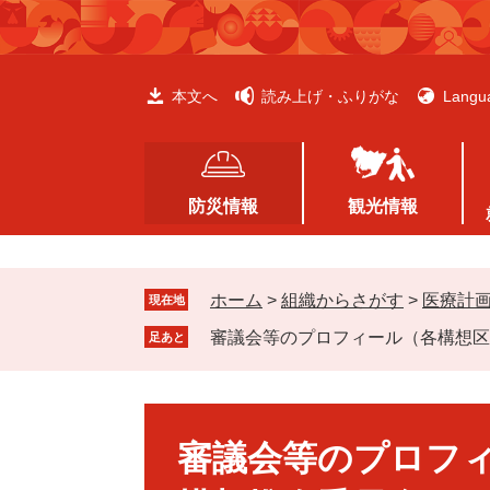
ペ
メ
ー
ニ
ジ
ュ
の
ー
本文へ
読み上げ・ふりがな
Langu
先
を
頭
飛
で
ば
す
し
防災情報
観光情報
。
て
本
文
ホーム
>
組織からさがす
>
医療計
へ
現在地
審議会等のプロフィール（各構想区
足あと
本
文
審議会等のプロフ