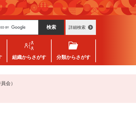
詳細検索
す
組織
からさがす
分類
からさがす
委員会）