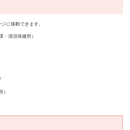
ージに移動できます。
課・清須保健所）
）
所）