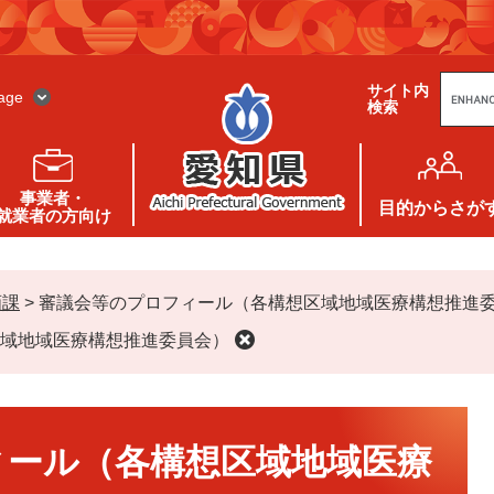
G
サイト内
o
age
検索
o
g
l
e
カ
ス
事業者・
タ
目的
からさが
就業者の方向け
ム
検
索
画課
>
審議会等のプロフィール（各構想区域地域医療構想推進
域地域医療構想推進委員会）
ィール（各構想区域地域医療