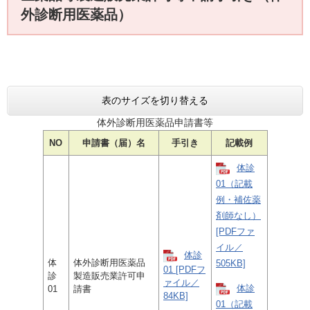
外診断用医薬品）
表のサイズを切り替える
体外診断用医薬品申請書等
NO
申請書（届）名
手引き
記載例
体診
01（記載
例・補佐薬
剤師なし）
[PDFファ
イル／
体診
体
体外診断用医薬品
505KB]
01 [PDFフ
診
製造販売業許可申
ァイル／
体診
01
請書
84KB]
01（記載