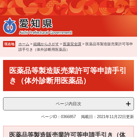
ペ
メ
ー
ニ
ジ
ュ
の
ー
先
を
頭
飛
で
ば
ホーム
>
組織からさがす
>
医薬安全課
>
医薬品等製造販売業許可等申
現在地
す
し
請手引き（体外診断用医薬品）
。
て
本
本
文
医薬品等製造販売業許可等申請手引
文
へ
き（体外診断用医薬品）
ページ内目次
ページID：0366857
掲載日：2021年11月22日更新
医薬品等製造販売業許可等申請手引き（体