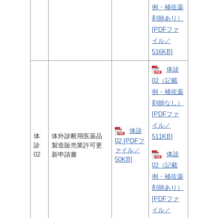
例・補佐薬
剤師あり）
[PDFファ
イル／
516KB]
体診
02（記載
例・補佐薬
剤師なし）
[PDFファ
イル／
体診
体
体外診断用医薬品
511KB]
02 [PDFフ
診
製造販売業許可更
ァイル／
体診
02
新申請書
50KB]
02（記載
例・補佐薬
剤師あり）
[PDFファ
イル／