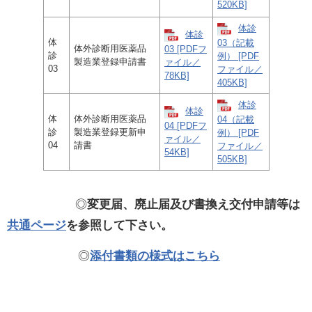
520KB]
体診
体診
体
03（記載
体外診断用医薬品
03 [PDFフ
診
例） [PDF
製造業登録申請書
ァイル／
03
ファイル／
78KB]
405KB]
体診
体診
体
体外診断用医薬品
04（記載
04 [PDFフ
診
製造業登録更新申
例） [PDF
ァイル／
04
請書
ファイル／
54KB]
505KB]
◎
変更届、廃止届及び書換え交付申請等は
共通ページ
を参照して下さい。
◎
添付書類の様式はこちら