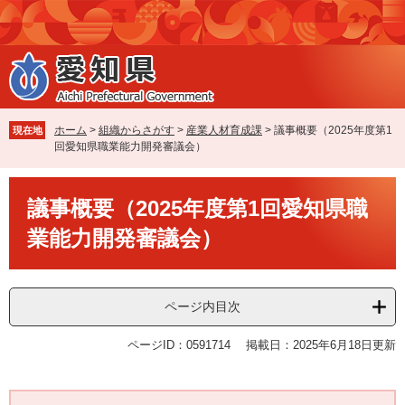
ペ
メ
ー
ニ
ジ
ュ
の
ー
先
を
頭
飛
で
ば
ホーム
>
組織からさがす
>
産業人材育成課
>
議事概要（2025年度第1
現在地
す
し
回愛知県職業能力開発審議会）
。
て
本
本
文
議事概要（2025年度第1回愛知県職
文
へ
業能力開発審議会）
ページ内目次
ページID：0591714
掲載日：2025年6月18日更新