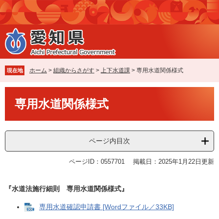
ペ
メ
ー
ニ
ジ
ュ
の
ー
先
を
頭
飛
で
ば
ホーム
>
組織からさがす
>
上下水道課
>
専用水道関係様式
現在地
す
し
。
て
本
本
専用水道関係様式
文
文
へ
ページ内目次
ページID：0557701
掲載日：2025年1月22日更新
『水道法施行細則 専用水道関係様式』
専用水道確認申請書 [Wordファイル／33KB]