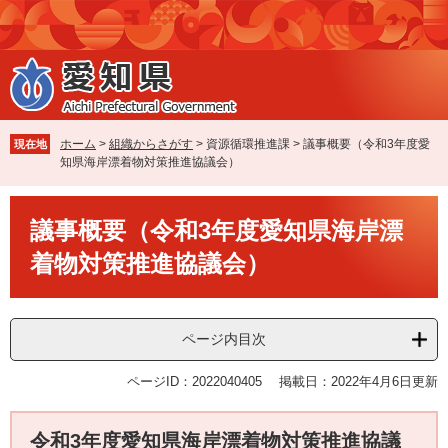
ペ
メ
ー
ニ
ジ
ュ
の
ー
先
を
頭
飛
で
ば
ホーム
>
組織からさがす
>
資源循環推進課
>
議事概要（令和3年度愛
現在地
す
し
知県海岸漂着物対策推進協議会）
。
て
本
本
文
議事概要（令和3年度愛知県海岸漂
文
へ
着物対策推進協議会）
ページ内目次
ページID：2022040405
掲載日：2022年4月6日更新
令和3年度愛知県海岸漂着物対策推進協議