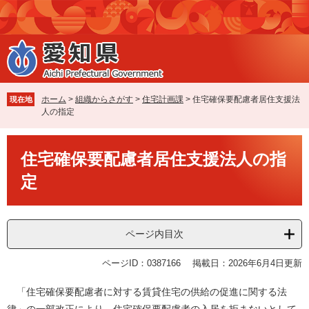
ペ
メ
ー
ニ
ジ
ュ
の
ー
先
を
頭
飛
で
ば
ホーム
>
組織からさがす
>
住宅計画課
>
住宅確保要配慮者居住支援法
現在地
す
し
人の指定
。
て
本
本
文
住宅確保要配慮者居住支援法人の指
文
へ
定
ページ内目次
ページID：0387166
掲載日：2026年6月4日更新
「住宅確保要配慮者に対する賃貸住宅の供給の促進に関する法