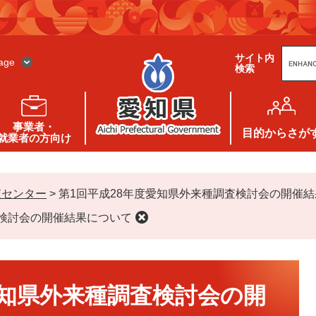
G
サイト内
o
age
検索
o
g
l
e
カ
ス
事業者・
タ
目的
からさが
就業者の方向け
ム
検
索
査センター
>
第1回平成28年度愛知県外来種調査検討会の開催
査検討会の開催結果について
愛知県外来種調査検討会の開