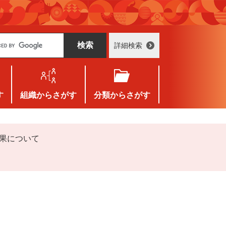
詳細検索
す
組織
からさがす
分類
からさがす
結果について