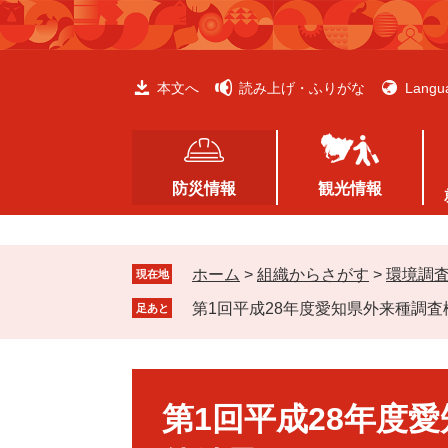
ペ
メ
ー
ニ
ジ
ュ
の
ー
本文へ
読み上げ・ふりがな
Langu
先
を
頭
飛
で
ば
す
し
防災情報
観光情報
。
て
本
文
ホーム
>
組織からさがす
>
環境調
へ
現在地
第1回平成28年度愛知県外来種調
足あと
本
文
第1回平成28年度