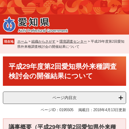
ペ
メ
ー
ニ
ジ
ュ
の
ー
先
を
頭
飛
で
ば
ホーム
>
組織からさがす
>
環境調査センター
>
平成29年度第2回愛知
現在地
す
し
県外来種調査検討会の開催結果について
。
て
本
本
文
平成29年度第2回愛知県外来種調査
文
へ
検討会の開催結果について
ページ内目次
ページID：0195505
掲載日：2018年4月13日更新
議事概要（平成29年度第2回愛知県外来種