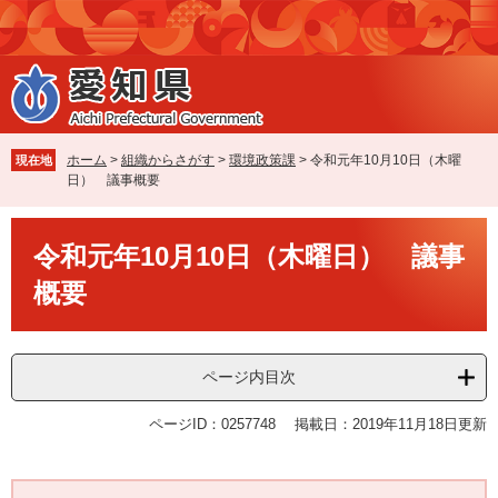
ペ
メ
ー
ニ
ジ
ュ
の
ー
先
を
頭
飛
で
ば
ホーム
>
組織からさがす
>
環境政策課
>
令和元年10月10日（木曜
現在地
す
し
日） 議事概要
。
て
本
本
文
令和元年10月10日（木曜日） 議事
文
へ
概要
ページ内目次
ページID：0257748
掲載日：2019年11月18日更新