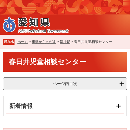
ペ
メ
ー
ニ
ジ
ュ
の
ー
先
を
頭
飛
で
ば
ホーム
>
組織からさがす
>
福祉局
>
春日井児童相談センター
現在地
す
し
。
て
本
本
春日井児童相談センター
文
文
へ
ページ内目次
新着情報