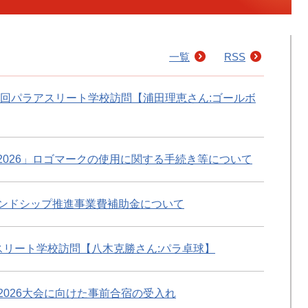
一覧
RSS
12回パラアスリート学校訪問【浦田理恵さん:ゴールボ
N 2026」ロゴマークの使用に関する手続き等について
ンドシップ推進事業費補助金について
スリート学校訪問【八木克勝さん:パラ卓球】
2026大会に向けた事前合宿の受入れ