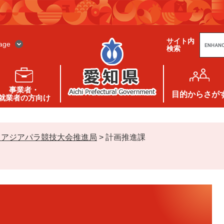
G
サイト内
o
age
検索
o
g
l
e
カ
ス
事業者・
タ
目的
からさが
就業者の方向け
ム
検
索
・アジアパラ競技大会推進局
>
計画推進課