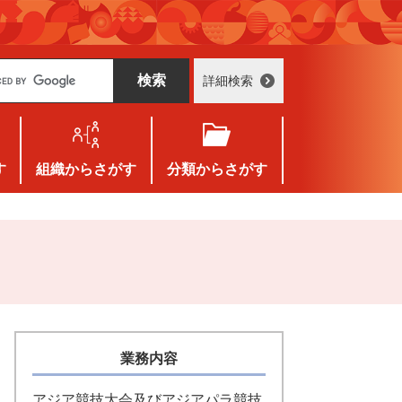
詳細検索
す
組織
からさがす
分類
からさがす
業務内容
アジア競技大会及びアジアパラ競技