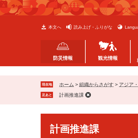
ペ
メ
ー
ニ
ジ
ュ
の
ー
本文へ
読み上げ・ふりがな
Langu
先
を
頭
飛
で
ば
す
し
防災情報
観光情報
。
て
本
文
ホーム
>
組織からさがす
>
アジア
へ
現在地
計画推進課
足あと
本
文
計画推進課