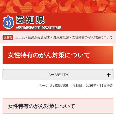
ペ
メ
ー
ニ
ジ
ュ
の
ー
先
を
頭
飛
で
ば
ホーム
>
組織からさがす
>
健康対策課
>
女性特有のがん対策について
現在地
す
し
。
て
本
本
女性特有のがん対策について
文
文
へ
ページ内目次
ページID：0380306
掲載日：2026年7月1日更新
女性特有のがん対策について