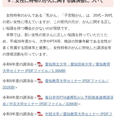
5．女性に特有のがんに関する講演会について
女性特有のがんである「乳がん」「子宮頸がん」は、20代～30代
の若い女性に増えていますが、この世代の方が、がんに関する正し
い知識を持つ機会が少ないのが現状です。
本県では、若い女性の皆さんに正しい知識を持っていただくた
め、平成26年度から、大学やPTA等、検診の対象年齢である女性が
多く所属する団体等と連携し、女性特有のがんに特化した講演会等
の啓発活動を行っています。
令和6年度の講演会＜
愛知県立大学・愛知芸術大学／愛知教育
大学セミナー [PDFファイル／1.36MB]
令和5年度の講演会＜
愛知教育大学セミナー [PDFファイル／
202KB]
＞
令和4年度の講演会＜
春日井市PTA連携乳がん予防推進連携講演
会 / 中京大学セミナー [PDFファイル／328KB]
＞
令和3年度の講演会＜
中部大学／愛知教育大学セミナー [PDFフ