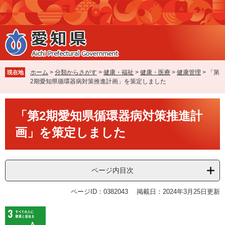
ペ
メ
ー
ニ
ジ
ュ
の
ー
先
を
頭
飛
で
ば
ホーム
>
分類からさがす
>
健康・福祉
>
健康・医療
>
健康管理
>
「第
現在地
す
し
2期愛知県循環器病対策推進計画」を策定しました
。
て
本
本
文
「第2期愛知県循環器病対策推進計
文
へ
画」を策定しました
ページ内目次
ページID：0382043
掲載日：2024年3月25日更新