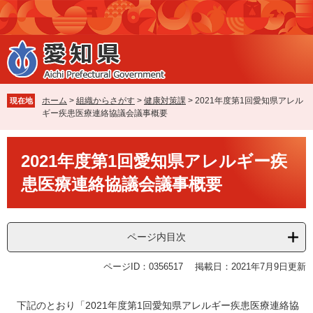
ペ
メ
ー
ニ
ジ
ュ
の
ー
先
を
頭
飛
で
ば
ホーム
>
組織からさがす
>
健康対策課
>
2021年度第1回愛知県アレル
現在地
す
し
ギー疾患医療連絡協議会議事概要
。
て
本
本
文
2021年度第1回愛知県アレルギー疾
文
へ
患医療連絡協議会議事概要
ページ内目次
ページID：0356517
掲載日：2021年7月9日更新
下記のとおり「2021年度第1回愛知県アレルギー疾患医療連絡協