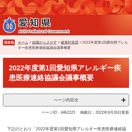
ペ
メ
ー
ニ
ジ
ュ
の
ー
先
を
頭
飛
で
ば
ホーム
>
組織からさがす
>
健康対策課
>
2022年度第1回愛知県アレル
現在地
す
し
ギー疾患医療連絡協議会議事概要
。
て
本
本
文
2022年度第1回愛知県アレルギー疾
文
へ
患医療連絡協議会議事概要
ページ内目次
ページID：4462223
掲載日：2022年9月26日更新
下記のとおり「2022年度第1回愛知県アレルギー疾患医療連絡協