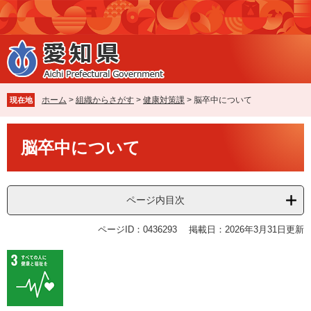
ペ
メ
ー
ニ
ジ
ュ
の
ー
先
を
頭
飛
で
ば
ホーム
>
組織からさがす
>
健康対策課
>
脳卒中について
現在地
す
し
。
て
本
本
脳卒中について
文
文
へ
ページ内目次
ページID：0436293
掲載日：2026年3月31日更新