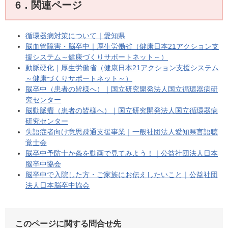
6．関連ページ
循環器病対策について｜愛知県
脳血管障害・脳卒中｜厚生労働省（健康日本21アクション支
援システム～健康づくりサポートネット～）
動脈硬化｜厚生労働省（健康日本21アクション支援システム
～健康づくりサポートネット～）
脳卒中（患者の皆様へ）｜国立研究開発法人国立循環器病研
究センター
脳動脈瘤（患者の皆様へ）｜国立研究開発法人国立循環器病
研究センター
失語症者向け意思疎通支援事業｜一般社団法人愛知県言語聴
覚士会
脳卒中予防十か条を動画で見てみよう！｜公益社団法人日本
脳卒中協会
脳卒中で入院した方・ご家族にお伝えしたいこと｜公益社団
法人日本脳卒中協会
このページに関する問合せ先