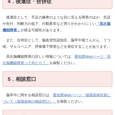
4．後遺症・合併症
後遺症として、手足の麻痺のような目に見える障害のほか、失語
や失行、判断力の低下、行動異常など周りがわかりにくい
「高次脳
機能障害」
が残る可能性があります。
また、合併症として、脳血管性認知症、脳卒中後てんかん、うつ
病、サルコペニア、摂食嚥下障害などを発症することがあります。
高次脳機能障害の詳しい情報については、
愛知県Webページ「高
次脳機能障害って何だろう」
を御覧ください。
5．相談窓口
脳卒中に関する相談窓口は、
愛知県Webページ「循環器病対策に
ついて（循環器病の相談窓口）」
を御覧ください。