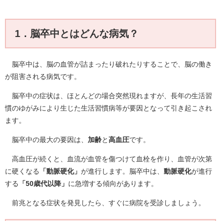
1．脳卒中とはどんな病気？
脳卒中は、脳の血管が詰まったり破れたりすることで、脳の働き
が阻害される病気です。
脳卒中の症状は、ほとんどの場合突然現れますが、長年の生活習
慣のゆがみにより生じた生活習慣病等が要因となって引き起こされ
ます。
脳卒中の最大の要因は、
加齢
と
高血圧
です。
高血圧が続くと、血流が血管を傷つけて血栓を作り、血管が次第
に硬くなる
「動脈硬化」
が進行します。脳卒中は、
動脈硬化
が進行
する
「50歳代以降」
に急増する傾向があります。
前兆となる症状を発見したら、すぐに病院を受診しましょう。