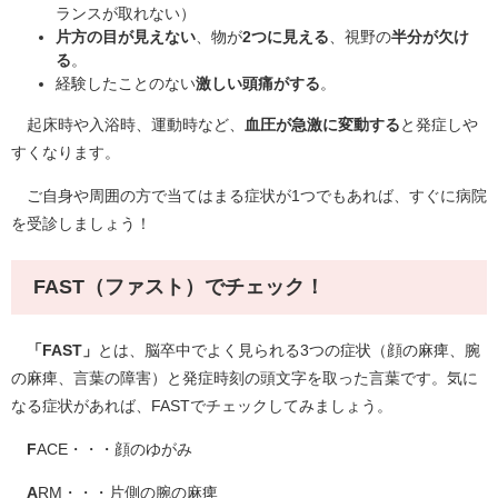
ランスが取れない）
片方の目が見えない
、物が
2つに見える
、視野の
半分が欠け
る
。
経験したことのない
激しい頭痛がする
。
起床時や入浴時、運動時など、
血圧が急激に変動する
と発症しや
すくなります。
ご自身や周囲の方で当てはまる症状が1つでもあれば、すぐに病院
を受診しましょう！
FAST（ファスト）でチェック！
「FAST」
とは、脳卒中でよく見られる3つの症状（顔の麻痺、腕
の麻痺、言葉の障害）と発症時刻の頭文字を取った言葉です。気に
なる症状があれば、FASTでチェックしてみましょう。
F
ACE・・・顔のゆがみ
A
RM・・・片側の腕の麻痺