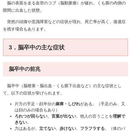
脳の表面を走る血管のコブ（脳動脈瘤）が破れ、くも膜の内側の
隙間に出血した状態。
突然の頭痛や意識障害などの症状が現れ、死亡率が高く、後遺症
を残す場合もあります。
3．脳卒中の主な症状
脳卒中の前兆
脳卒中（脳梗塞・脳出血・くも膜下出血など）の主な症状とし
て、以下の症状が挙げられます。
片方の手足・顔半分の
麻痺・しびれ
がある。（手足のみ、又
は顔のみの場合もあり）
ろれつが回らない
、
言葉が出ない
、他人の言うことを
理解で
きない
。
力はあるが、
立てない
、
歩けない
、
フラフラする
。（体のバ