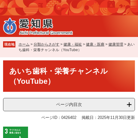
ペ
メ
ー
ニ
ジ
ュ
の
ー
先
を
頭
飛
で
ば
ホーム
>
分類からさがす
>
健康・福祉
>
健康・医療
>
健康管理
>
あい
現在地
す
し
ち歯科・栄養チャンネル（YouTube）
。
て
本
本
文
あいち歯科・栄養チャンネル
文
へ
（YouTube）
ページ内目次
ページID：0426402
掲載日：2025年11月30日更新