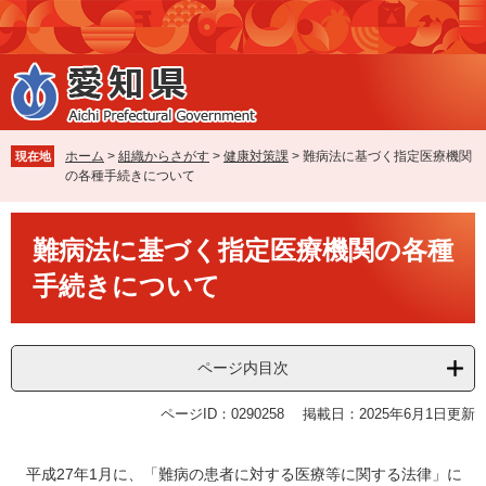
ペ
メ
ー
ニ
ジ
ュ
の
ー
先
を
頭
飛
で
ば
ホーム
>
組織からさがす
>
健康対策課
>
難病法に基づく指定医療機関
現在地
す
し
の各種手続きについて
。
て
本
本
文
難病法に基づく指定医療機関の各種
文
へ
手続きについて
ページ内目次
ページID：0290258
掲載日：2025年6月1日更新
平成27年1月に、「難病の患者に対する医療等に関する法律」に