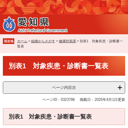
ペ
メ
ー
ニ
ジ
ュ
の
ー
先
を
頭
飛
で
ば
ホーム
>
組織からさがす
>
健康対策課
>
別表1 対象疾患・診断書一
現在地
す
し
覧表
。
て
本
本
文
別表1 対象疾患・診断書一覧表
文
へ
ページ内目次
ページID：0323786
掲載日：2025年4月1日更新
別表1 対象疾患・診断書一覧表