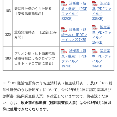
診断書（新
認定基
難治性肝炎のうち肝硬変
規・継続） [PDF
準 [PDFファ
183
［愛知県単独疾患］
ファイル／
イル／
832KB]
335KB]
認定基
診断書（継
重症急性膵炎 ［認定は6か
準 [PDFファ
320
続のみ） [PDFフ
月間］
イル／
ァイル／227KB]
154KB]
診断書（新
認定基
プリオン病（ヒト由来乾燥
規・継続） [PDF
準 [PDFファ
380
硬膜移植によるクロイツフ
ファイル／
イル／
ェルト・ヤコブ病に限る）
197KB]
349KB]
※「181 難治性肝炎のうち血清肝炎（輸血後肝炎）」及び「183 難
治性肝炎のうち肝硬変」について、令和2年6月1日に認定基準及び
診断書（臨床調査個人票）を改正していますので、御確認くださ
い。なお、
改正前の診断書（臨床調査個人票）は令和3年6月1日以
降は使用できなくなります。