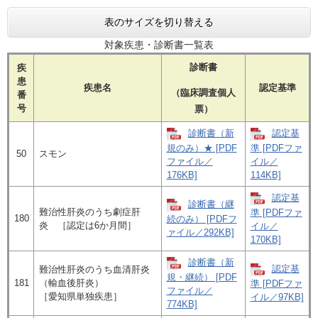
表のサイズを切り替える
対象疾患・診断書一覧表
診断書
疾
患
疾患名
認定基準
（臨床調査個人
番
号
票）
診断書（新
認定基
規のみ）★ [PDF
準 [PDFファ
50
スモン
ファイル／
イル／
176KB]
114KB]
認定基
診断書（継
難治性肝炎のうち劇症肝
準 [PDFファ
180
続のみ） [PDFフ
炎 ［認定は6か月間］
イル／
ァイル／292KB]
170KB]
診断書（新
認定基
難治性肝炎のうち血清肝炎
規・継続） [PDF
181
（輸血後肝炎）
準 [PDFファ
ファイル／
［愛知県単独疾患］
イル／97KB]
774KB]