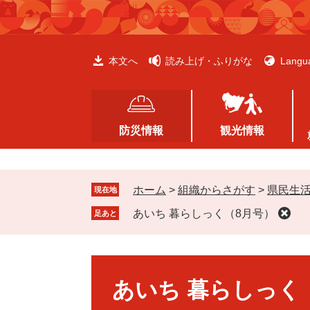
ペ
メ
ー
ニ
ジ
ュ
の
ー
本文へ
読み上げ・ふりがな
Langu
先
を
頭
飛
で
ば
す
し
防災情報
観光情報
。
て
本
文
ホーム
>
組織からさがす
>
県民生
へ
現在地
あいち 暮らしっく（8月号）
足あと
本
文
あいち 暮らしっく