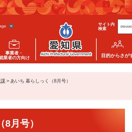
G
サイト内
o
age
検索
o
g
l
e
カ
ス
事業者・
タ
目的
からさが
就業者の方向け
ム
検
索
活課
>
あいち 暮らしっく（8月号）
（8月号）