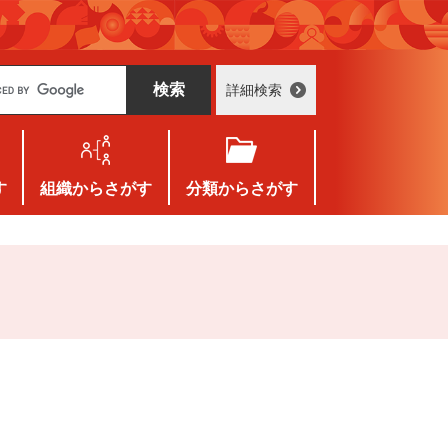
詳細検索
す
組織
からさがす
分類
からさがす