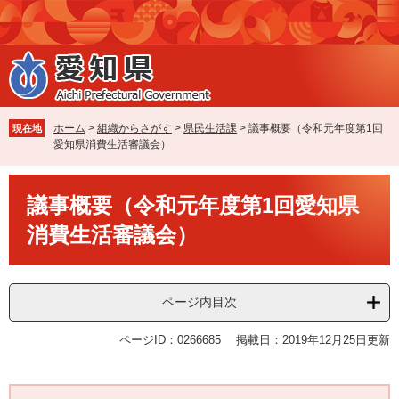
ペ
メ
ー
ニ
ジ
ュ
の
ー
先
を
頭
飛
で
ば
ホーム
>
組織からさがす
>
県民生活課
>
議事概要（令和元年度第1回
現在地
す
し
愛知県消費生活審議会）
。
て
本
本
文
議事概要（令和元年度第1回愛知県
文
へ
消費生活審議会）
ページ内目次
ページID：0266685
掲載日：2019年12月25日更新