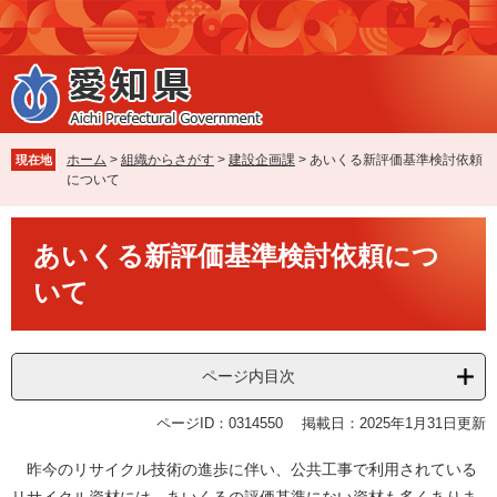
ペ
メ
ー
ニ
ジ
ュ
の
ー
先
を
頭
飛
で
ば
ホーム
>
組織からさがす
>
建設企画課
>
あいくる新評価基準検討依頼
現在地
す
し
について
。
て
本
本
文
あいくる新評価基準検討依頼につ
文
へ
いて
ページ内目次
ページID：0314550
掲載日：2025年1月31日更新
昨今のリサイクル技術の進歩に伴い、公共工事で利用されている