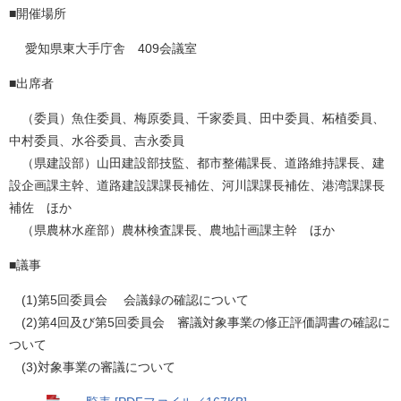
■開催場所
愛知県東大手庁舎 409会議室
■出席者
（委員）魚住委員、梅原委員、千家委員、田中委員、柘植委員、
中村委員、水谷委員、吉永委員
（県建設部）山田建設部技監、都市整備課長、道路維持課長、建
設企画課主幹、道路建設課課長補佐、河川課課長補佐、港湾課課長
補佐 ほか
（県農林水産部）農林検査課長、農地計画課主幹 ほか
■議事
(1)第5回委員会 会議録の確認について
(2)第4回及び第5回委員会 審議対象事業の修正評価調書の確認に
ついて
(3)対象事業の審議について