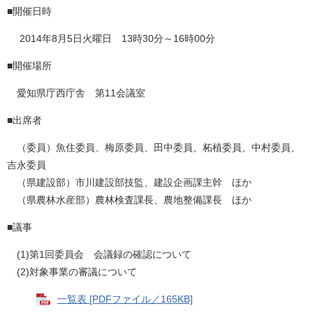
■開催日時
2014年8月5日火曜日 13時30分～16時00分
■開催場所
愛知県庁西庁舎 第11会議室
■出席者
（委員）魚住委員、梅原委員、田中委員、柘植委員、中村委員、
吉永委員
（県建設部）市川建設部技監、建設企画課主幹 ほか
（県農林水産部）農林検査課長、農地整備課長 ほか
■議事
(1)第1回委員会 会議録の確認について
(2)対象事業の審議について
一覧表 [PDFファイル／165KB]