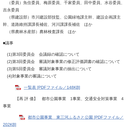
（委員）魚住委員、梅原委員、千家委員、田中委員、水谷委員、
吉永委員
（県建設部）市川建設部技監、公園緑地課主幹、建設企画課主
幹、道路維持課課長補佐、河川課課長補佐 ほか
（県農林水産部）農林検査課長 ほか
■議事
(1)第3回委員会 会議録の確認について
(2)第3回委員会 審議対象事業の修正評価調書の確認について
(3)第5回委員会 審議対象事業の抽出について
(4)対象事業の審議について
一覧表 [PDFファイル／148KB]
【再 評 価】 都市公園事業 1事業、交通安全対策事業 4
事業
都市公園事業 東三河ふるさと公園 [PDFファイル／
202KB]