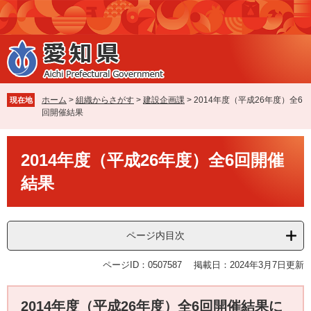
ペ
メ
ー
ニ
ジ
ュ
の
ー
先
を
頭
飛
で
ば
ホーム
>
組織からさがす
>
建設企画課
>
2014年度（平成26年度）全6
現在地
す
し
回開催結果
。
て
本
本
文
2014年度（平成26年度）全6回開催
文
へ
結果
ページ内目次
ページID：0507587
掲載日：2024年3月7日更新
2014年度（平成26年度）全6回開催結果に