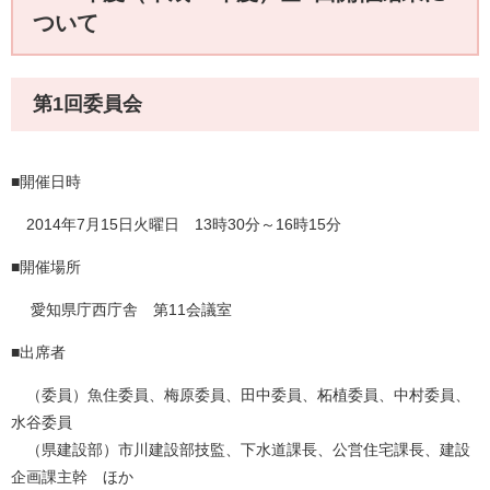
ついて
第1回委員会
■開催日時
​2014年7月15日火曜日 13時30分～16時15分
■開催場所
愛知県庁西庁舎 第11会議室
■出席者
（委員）魚住委員、梅原委員、田中委員、柘植委員、中村委員、
水谷委員
（県建設部）市川建設部技監、下水道課長、公営住宅課長、建設
企画課主幹 ほか