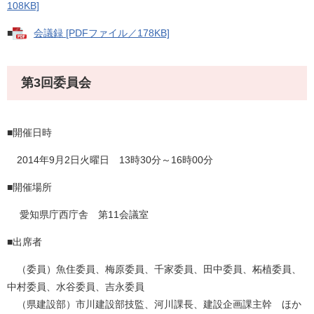
108KB]
■
会議録 [PDFファイル／178KB]
第3回委員会
■開催日時
2014年9月2日火曜日 13時30分～16時00分
■開催場所
愛知県庁西庁舎 第11会議室
■出席者
（委員）魚住委員、梅原委員、千家委員、田中委員、柘植委員、
中村委員、水谷委員、吉永委員
（県建設部）市川建設部技監、河川課長、建設企画課主幹 ほか