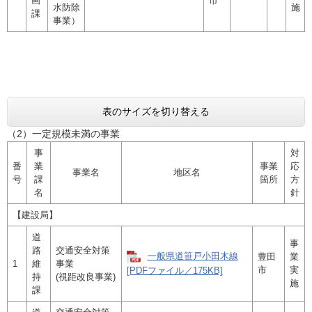
画
市
水防除
施
課
事業）
表のサイズを切り替える
（2）一定規模未満の事業
事
対
番
業
事業
応
事業名
地区名
号
課
箇所
方
名
針
【建設局】
道
事
路
交通安全対策
一般県道笹戸小田木線
豊田
業
1
維
事業
市
実
[PDFファイル／175KB]
持
(視距改良事業)
施
課