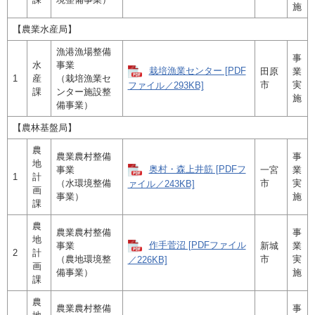
施
【農業水産局】
漁港漁場整備
事
水
事業
栽培漁業センター [PDF
田原
業
1
産
（栽培漁業セ
市
実
ファイル／293KB]
課
ンター施設整
施
備事業）
【農林基盤局】
農
農業農村整備
事
地
奥村・森上井筋 [PDFフ
事業
一宮
業
1
計
（水環境整備
市
実
ァイル／243KB]
画
事業）
施
課
農
農業農村整備
事
地
作手菅沼 [PDFファイル
事業
新城
業
2
計
（農地環境整
市
実
／226KB]
画
備事業）
施
課
農
農業農村整備
事