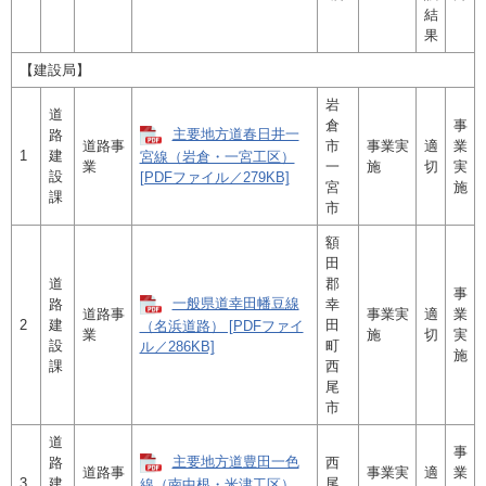
結
果
【建設局】
岩
道
倉
事
主要地方道春日井一
路
道路事
市
事業実
適
業
1
建
宮線（岩倉・一宮工区）
業
一
施
切
実
設
[PDFファイル／279KB]
宮
施
課
市
額
田
道
郡
事
一般県道幸田幡豆線
路
幸
道路事
事業実
適
業
2
建
田
（名浜道路） [PDFファイ
業
施
切
実
設
町
ル／286KB]
施
課
西
尾
市
道
事
主要地方道豊田一色
路
西
道路事
事業実
適
業
3
建
尾
線（南中根・米津工区）