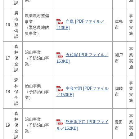
課
農
農業農村整備
事
地
向島 [PDFファイル／
事業
津島
業
16
整
（緊急農地防
市
実
213KB]
備
災事業）
施
課
森
事
林
治山事業
五位塚 [PDFファイル／
瀬戸
業
17
保
（予防治山事
市
実
153KB]
全
業）
施
課
森
事
林
治山事業
中金大洞 [PDFファイル
岡崎
業
18
保
（予防治山事
市
実
／153KB]
全
業）
施
課
森
事
林
治山事業
怒田沢下口 [PDFファイ
豊田
業
19
保
（予防治山事
市
実
ル／152KB]
全
業）
施
課