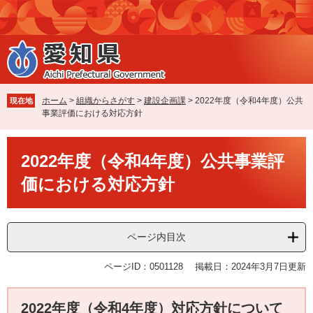
ペ
メ
ー
ニ
ジ
ュ
の
ー
先
を
頭
飛
で
ば
ホーム
>
組織からさがす
>
建設企画課
>
2022年度（令和4年度）公共
現在地
す
し
事業評価における対応方針
。
て
本
本
文
2022年度（令和4年度）公共事業評
文
へ
価における対応方針
ページ内目次
ページID：0501128
掲載日：2024年3月7日更新
2022年度（令和4年度）対応方針について