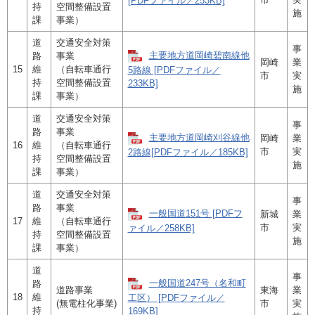
[PDFファイル／253KB]
持
空間整備設置
施
課
事業）
道
交通安全対策
事
主要地方道岡崎碧南線他
路
事業
岡崎
業
15
維
（自転車通行
5路線 [PDFファイル／
市
実
持
空間整備設置
233KB]
施
課
事業）
道
交通安全対策
事
路
事業
主要地方道岡崎刈谷線他
岡崎
業
16
維
（自転車通行
市
実
2路線[PDFファイル／185KB]
持
空間整備設置
施
課
事業）
道
交通安全対策
事
路
事業
一般国道151号 [PDFフ
新城
業
17
維
（自転車通行
市
実
ァイル／258KB]
持
空間整備設置
施
課
事業）
道
事
一般国道247号（名和町
路
道路事業
東海
業
18
維
工区） [PDFファイル／
(無電柱化事業)
市
実
持
169KB]