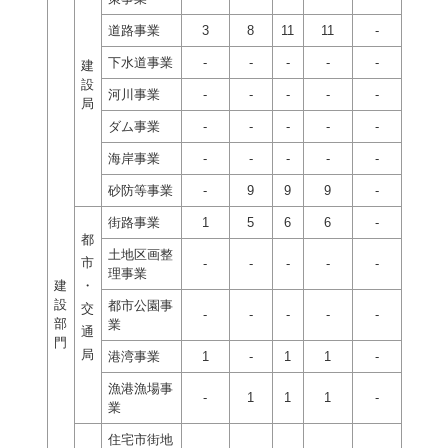
道路事業
3
8
11
11
-
下水道事業
-
-
-
-
-
建
設
河川事業
-
-
-
-
-
局
ダム事業
-
-
-
-
-
海岸事業
-
-
-
-
-
砂防等事業
-
9
9
9
-
街路事業
1
5
6
6
-
都
土地区画整
市
-
-
-
-
-
理事業
建
・
設
都市公園事
交
-
-
-
-
-
部
業
通
門
局
港湾事業
1
-
1
1
-
漁港漁場事
-
1
1
1
-
業
住宅市街地