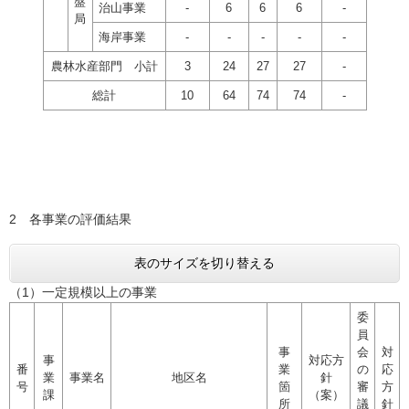
盤
治山事業
-
6
6
6
-
局
海岸事業
-
-
-
-
-
農林水産部門 小計
3
24
27
27
-
総計
10
64
74
74
-
2 各事業の評価結果
表のサイズを切り替える
（1）一定規模以上の事業
委
員
事
会
対
事
対応方
番
業
の
応
業
事業名
地区名
針
号
箇
審
方
課
（案）
所
議
針