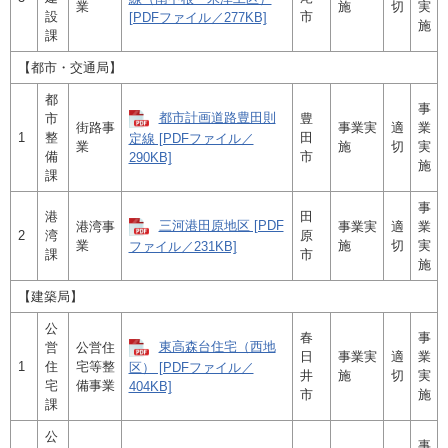
業
施
切
実
設
市
[PDFファイル／277KB]
施
課
【都市・交通局】
都
事
都市計画道路豊田則
市
豊
街路事
事業実
適
業
1
整
田
定線 [PDFファイル／
業
施
切
実
備
市
290KB]
施
課
事
港
田
三河港田原地区 [PDF
港湾事
事業実
適
業
2
湾
原
業
施
切
実
ファイル／231KB]
課
市
施
【建築局】
公
春
事
東高森台住宅（西地
営
公営住
日
事業実
適
業
1
住
宅等整
区） [PDFファイル／
井
施
切
実
宅
備事業
404KB]
市
施
課
公
事