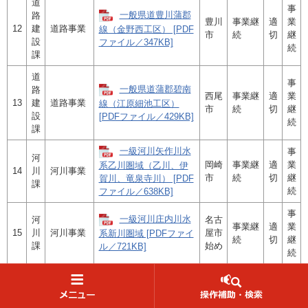
道
事
一般県道豊川蒲郡
路
豊川
事業継
適
業
12
建
道路事業
線（金野西工区） [PDF
市
続
切
継
設
ファイル／347KB]
続
課
道
事
一般県道蒲郡碧南
路
西尾
事業継
適
業
13
建
道路事業
線（江原細池工区）
市
続
切
継
設
[PDFファイル／429KB]
続
課
一級河川矢作川水
事
河
岡崎
事業継
適
業
系乙川圏域（乙川、伊
14
川
河川事業
市
続
切
継
賀川、竜泉寺川） [PDF
課
続
ファイル／638KB]
事
一級河川庄内川水
河
名古
事業継
適
業
15
川
河川事業
屋市
系新川圏域 [PDFファイ
続
切
継
課
始め
ル／721KB]
続
豊橋
事
河
海岸事業
田原・豊橋海岸
市
事業継
適
業
16
川
（侵食対
田原
続
切
継
[PDFファイル／356KB]
課
策事業）