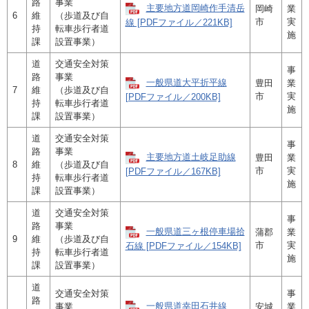
路
事業
主要地方道岡崎作手清岳
岡崎
業
6
維
（歩道及び自
市
実
線 [PDFファイル／221KB]
持
転車歩行者道
施
課
設置事業）
道
交通安全対策
事
路
事業
一般県道大平折平線
豊田
業
7
維
（歩道及び自
市
実
[PDFファイル／200KB]
持
転車歩行者道
施
課
設置事業）
道
交通安全対策
事
路
事業
主要地方道土岐足助線
豊田
業
8
維
（歩道及び自
市
実
[PDFファイル／167KB]
持
転車歩行者道
施
課
設置事業）
道
交通安全対策
事
路
事業
一般県道三ヶ根停車場拾
蒲郡
業
9
維
（歩道及び自
市
実
石線 [PDFファイル／154KB]
持
転車歩行者道
施
課
設置事業）
道
交通安全対策
事
路
一般県道幸田石井線
事業
安城
業