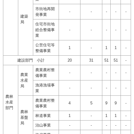
市街地再開
-
-
-
-
-
発事業
建築
局
住宅市街地
総合整備事
-
-
-
-
-
業
公営住宅等
1
-
1
1
-
整備事業
建設部門 小計
20
31
51
51
-
農業農村整
-
-
-
-
-
農業
備事業
水産
漁港漁場事
局
-
-
-
-
-
業
農林
農業農村整
水産
4
5
9
9
-
備事業
部門
農林
林道事業
1
-
1
1
-
基盤
局
治山事業
-
-
-
-
-