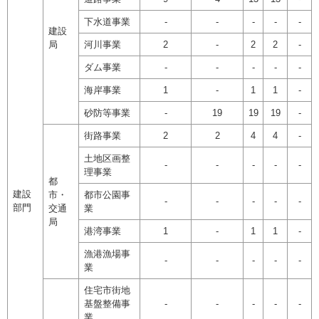
下水道事業
-
-
-
-
-
建設
局
河川事業
2
-
2
2
-
ダム事業
-
-
-
-
-
海岸事業
1
-
1
1
-
砂防等事業
-
19
19
19
-
街路事業
2
2
4
4
-
土地区画整
-
-
-
-
-
理事業
都
建設
市・
都市公園事
-
-
-
-
-
部門
交通
業
局
港湾事業
1
-
1
1
-
漁港漁場事
-
-
-
-
-
業
住宅市街地
基盤整備事
-
-
-
-
-
業