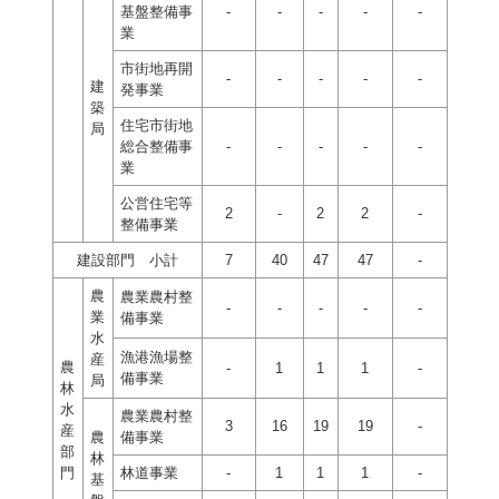
基盤整備事
-
-
-
-
-
業
市街地再開
-
-
-
-
-
建
発事業
築
住宅市街地
局
総合整備事
-
-
-
-
-
業
公営住宅等
2
-
2
2
-
整備事業
建設部門 小計
7
40
47
47
-
農
農業農村整
-
-
-
-
-
業
備事業
水
漁港漁場整
産
農
-
1
1
1
-
備事業
局
林
水
農業農村整
3
16
19
19
-
産
農
備事業
部
林
門
林道事業
-
1
1
1
-
基