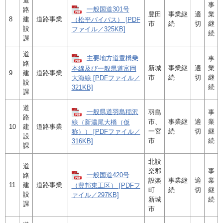
道
事
一般国道301号
路
豊田
事業継
適
業
8
建
道路事業
（松平バイパス） [PDF
市
続
切
継
設
ファイル／325KB]
続
課
道
主要地方道豊橋乗
事
路
新城
事業継
適
業
本線及び一般県道富岡
9
建
道路事業
市
続
切
継
大海線 [PDFファイル／
設
続
321KB]
課
道
一般県道羽島稲沢
羽島
事
路
市、
事業継
適
業
線（新濃尾大橋（仮
10
建
道路事業
一宮
続
切
継
称）） [PDFファイル／
設
市
続
316KB]
課
北設
道
楽郡
事
一般国道420号
路
設楽
事業継
適
業
11
建
道路事業
（豊邦東工区） [PDFフ
町
続
切
継
設
ァイル／297KB]
新城
続
課
市