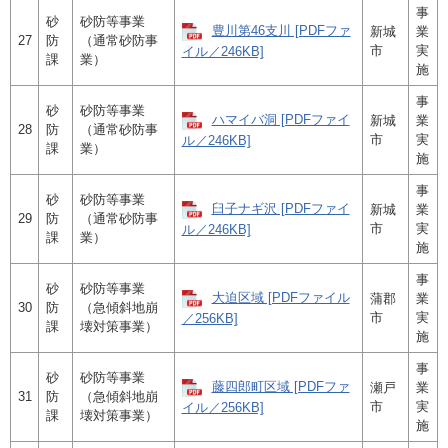
事
砂
砂防等事業
豊川第46支川 [PDFファ
新城
業
27
防
（通常砂防事
市
実
イル／246KB]
課
業）
施
事
砂
砂防等事業
ハマイバ洞 [PDFファイ
新城
業
28
防
（通常砂防事
市
実
ル／246KB]
課
業）
施
事
砂
砂防等事業
臼子ナギ沢 [PDFファイ
新城
業
29
防
（通常砂防事
市
実
ル／246KB]
課
業）
施
事
砂
砂防等事業
大迫区域 [PDFファイル
蒲郡
業
30
防
（急傾斜地崩
市
実
／256KB]
課
壊対策事業）
施
事
砂
砂防等事業
藤四郎町区域 [PDFファ
瀬戸
業
31
防
（急傾斜地崩
市
実
イル／256KB]
課
壊対策事業）
施