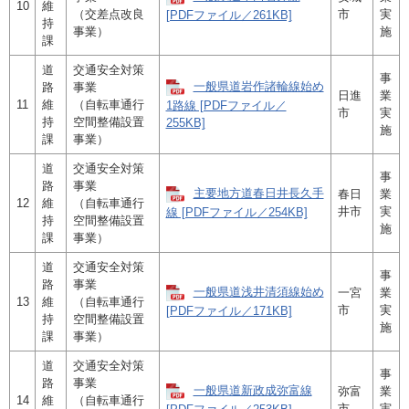
10
維
（交差点改良
市
実
[PDFファイル／261KB]
持
事業）
施
課
道
交通安全対策
事
一般県道岩作諸輪線始め
路
事業
日進
業
11
維
（自転車通行
1路線 [PDFファイル／
市
実
持
空間整備設置
255KB]
施
課
事業）
道
交通安全対策
事
路
事業
主要地方道春日井長久手
春日
業
12
維
（自転車通行
井市
実
線 [PDFファイル／254KB]
持
空間整備設置
施
課
事業）
道
交通安全対策
事
路
事業
一般県道浅井清須線始め
一宮
業
13
維
（自転車通行
市
実
[PDFファイル／171KB]
持
空間整備設置
施
課
事業）
道
交通安全対策
事
路
事業
一般県道新政成弥富線
弥富
業
14
維
（自転車通行
市
実