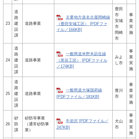
豊田
道
市
事
主要地方道名古屋岡崎線
路
安城
業
23
建
道路事業
（豊田安城工区） [PDFファ
市
実
設
イル／166KB]
岡崎
施
課
市
道
事
一般県道米野木莇生線
路
みよ
業
24
建
道路事業
（黒笹工区） [PDFファイル
し市
実
設
／174KB]
施
課
道
事
路
一般県道大塚国府線
豊川
業
25
建
道路事業
市
実
[PDFファイル／181KB]
設
施
課
事
砂
砂防等事業
牛岩沢 [PDFファイル／
犬山
業
26
防
（通常砂防事
市
実
247KB]
課
業）
施