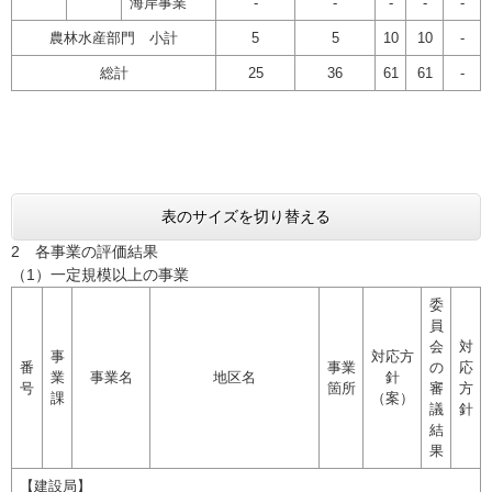
海岸事業
-
-
-
-
-
農林水産部門 小計
5
5
10
10
-
総計
25
36
61
61
-
表のサイズを切り替える
2 各事業の評価結果
（1）一定規模以上の事業
委
員
会
対
事
対応方
番
事業
の
応
業
事業名
地区名
針
号
箇所
審
方
課
（案）
議
針
結
果
【建設局】