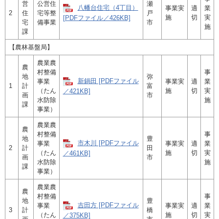
営
公営住
瀬
八幡台住宅（4丁目）
事業実
適
業
2
住
宅等整
戸
施
切
実
[PDFファイル／426KB]
宅
備事業
市
施
課
【農林基盤局】
農業農
農
村整備
事
地
弥
新鍋田 [PDFファイル
事業
事業実
適
業
1
計
富
（たん
施
切
実
／421KB]
画
市
水防除
施
課
事業）
農業農
農
村整備
事
地
豊
市木川 [PDFファイル
事業
事業実
適
業
2
計
田
（たん
施
切
実
／461KB]
画
市
水防除
施
課
事業）
農業農
農
村整備
事
地
豊
吉田方 [PDFファイル
事業
事業実
適
業
3
計
橋
（たん
施
切
実
／375KB]