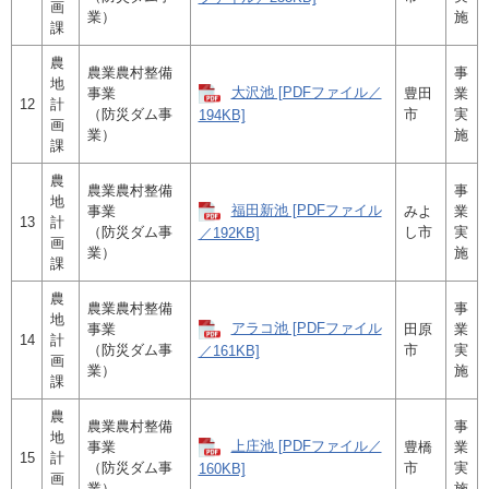
画
業）
施
課
農
農業農村整備
事
地
大沢池 [PDFファイル／
事業
豊田
業
12
計
（防災ダム事
市
実
194KB]
画
業）
施
課
農
農業農村整備
事
地
福田新池 [PDFファイル
事業
みよ
業
13
計
（防災ダム事
し市
実
／192KB]
画
業）
施
課
農
農業農村整備
事
地
アラコ池 [PDFファイル
事業
田原
業
14
計
（防災ダム事
市
実
／161KB]
画
業）
施
課
農
農業農村整備
事
地
上庄池 [PDFファイル／
事業
豊橋
業
15
計
（防災ダム事
市
実
160KB]
画
業）
施