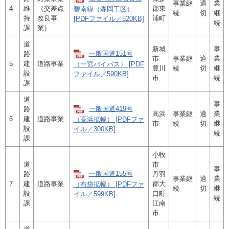
事業継
適
業
4
維
（交差点
郡東
碧南線（森岡工区）
続
切
継
持
改良事
浦町
[PDFファイル／520KB]
続
課
業）
道
新城
事
一般国道151号
路
市
事業継
適
業
5
建
道路事業
（一宮バイパス） [PDF
豊川
続
切
継
設
ファイル／590KB]
市
続
課
道
事
一般国道419号
路
高浜
事業継
適
業
6
建
道路事業
（高浜拡幅） [PDFファ
市
続
切
継
設
イル／300KB]
続
課
小牧
道
市
事
一般国道155号
路
丹羽
事業継
適
業
7
建
道路事業
郡大
（布袋拡幅） [PDFファ
続
切
継
設
口町
イル／599KB]
続
課
江南
市