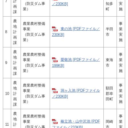
7
計
（防災ダム事
知多
実
／230KB]
画
業）
町
施
課
農
農業農村整備
事
地
東の池 [PDFファイル／
事業
半田
業
8
計
（防災ダム事
市
実
230KB]
画
業）
施
課
農
農業農村整備
事
地
愛敬池 [PDFファイル／
事業
東海
業
9
計
（防災ダム事
市
実
199KB]
画
業）
施
課
農
農業農村整備
事
地
額田
洞ヶ入池 [PDFファイル
事業
業
10
計
郡幸
（防災ダム事
実
／230KB]
画
田町
業）
施
課
農
農業農村整備
事
地
椿立池・山中沢池 [PDF
事業
岡崎
業
11
計
（防災ダム事
市
実
ファイル／233KB]