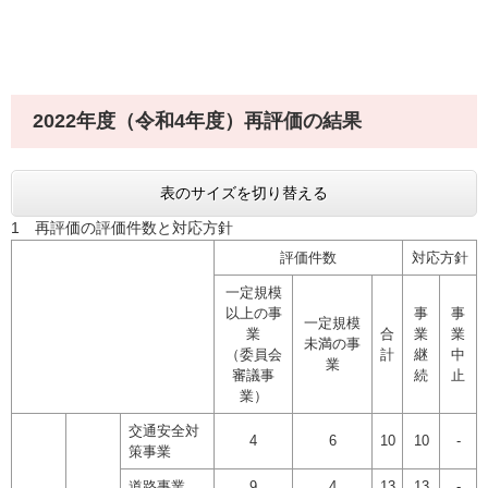
2022年度（令和4年度）再評価の結果
表のサイズを切り替える
1 再評価の評価件数と対応方針
評価件数
対応方針
一定規模
以上の事
事
事
一定規模
業
合
業
業
未満の事
（委員会
計
継
中
業
審議事
続
止
業）
交通安全対
4
6
10
10
-
策事業
道路事業
9
4
13
13
-