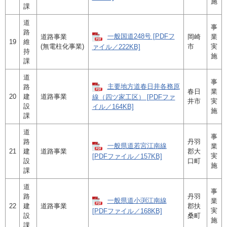
施
課
道
事
路
一般国道248号 [PDFフ
道路事業
岡崎
業
19
維
(無電柱化事業)
市
実
ァイル／222KB]
持
施
課
道
事
主要地方道春日井各務原
路
春日
業
20
建
道路事業
線（四ツ家工区） [PDFファ
井市
実
設
イル／164KB]
施
課
道
事
路
丹羽
一般県道若宮江南線
業
21
建
道路事業
郡大
実
[PDFファイル／157KB]
設
口町
施
課
道
事
路
丹羽
一般県道小渕江南線
業
22
建
道路事業
郡扶
実
[PDFファイル／168KB]
設
桑町
施
課