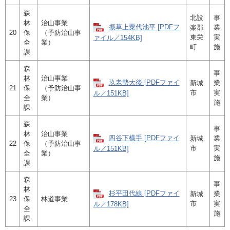
森
北設
事
林
治山事業
振草上粟代池平 [PDFフ
楽郡
業
20
保
（予防治山事
東栄
実
ァイル／154KB]
全
業）
町
施
課
森
事
林
治山事業
玖老勢大後 [PDFファイ
新城
業
21
保
（予防治山事
市
実
ル／151KB]
全
業）
施
課
森
事
林
治山事業
四谷下横手 [PDFファイ
新城
業
22
保
（予防治山事
市
実
ル／151KB]
全
業）
施
課
森
事
林
杉平田代線 [PDFファイ
新城
業
23
保
林道事業
市
実
ル／178KB]
全
施
課