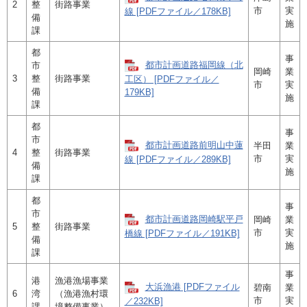
2
整
街路事業
市
実
線 [PDFファイル／178KB]
備
施
課
都
事
都市計画道路福岡線（北
市
岡崎
業
3
整
街路事業
工区） [PDFファイル／
市
実
備
179KB]
施
課
都
事
市
都市計画道路前明山中蓮
半田
業
4
整
街路事業
市
実
線 [PDFファイル／289KB]
備
施
課
都
事
市
都市計画道路岡崎駅平戸
岡崎
業
5
整
街路事業
市
実
橋線 [PDFファイル／191KB]
備
施
課
事
港
漁港漁場事業
大浜漁港 [PDFファイル
碧南
業
6
湾
（漁港漁村環
市
実
／232KB]
課
境整備事業）