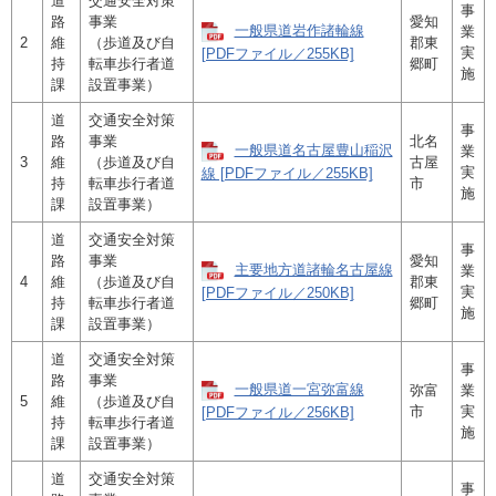
道
交通安全対策
事
路
事業
愛知
一般県道岩作諸輪線
業
2
維
（歩道及び自
郡東
実
[PDFファイル／255KB]
持
転車歩行者道
郷町
施
課
設置事業）
道
交通安全対策
事
路
事業
北名
一般県道名古屋豊山稲沢
業
3
維
（歩道及び自
古屋
実
線 [PDFファイル／255KB]
持
転車歩行者道
市
施
課
設置事業）
道
交通安全対策
事
路
事業
愛知
主要地方道諸輪名古屋線
業
4
維
（歩道及び自
郡東
実
[PDFファイル／250KB]
持
転車歩行者道
郷町
施
課
設置事業）
道
交通安全対策
事
路
事業
一般県道一宮弥富線
弥富
業
5
維
（歩道及び自
市
実
[PDFファイル／256KB]
持
転車歩行者道
施
課
設置事業）
道
交通安全対策
事