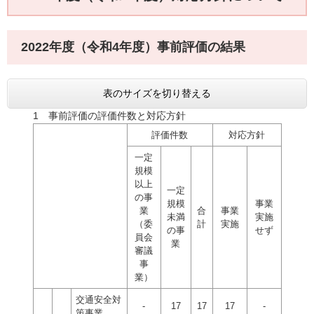
2022年度（令和4年度）事前評価の結果
表のサイズを切り替える
1 事前評価の評価件数と対応方針
評価件数
対応方針
一定
規模
以上
一定
の事
規模
事業
業
合
事業
未満
実施
（委
計
実施
の事
せず
員会
業
審議
事
業）
交通安全対
-
17
17
17
-
策事業