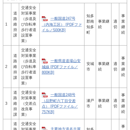
交通安全
道
対策事業
知多
事
一般国道247号
路
（歩道及
郡南
事業継
適
業
1
維
び自転車
（内海工区） [PDFファ
知多
続
切
継
持
歩行者道
イル／500KB]
町
続
課
設置事
業）
交通安全
道
対策事業
事
一般県道道場山安
路
（歩道及
安城
事業継
適
業
2
維
び自転車
城線 [PDFファイル／
市
続
切
継
持
歩行者道
800KB]
続
課
設置事
業）
道
交通安全
一般国道248号
事
路
対策事業
瀬戸
事業継
適
業
（品野町六丁目交差
3
維
（交差点
市
続
切
継
点） [PDFファイル／
持
改良事
続
757KB]
課
業）
道
交通安全
事
主要地方道名古屋
路
対策事業
知多