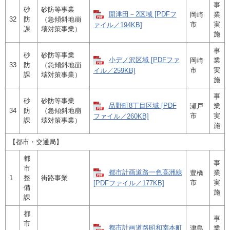
事
砂
砂防等事業
開津田－2区域 [PDFフ
岡崎
業
32
防
（急傾斜地崩
市
実
ァイル／194KB]
課
壊対策事業）
施
事
砂
砂防等事業
小デノ沢区域 [PDFファ
岡崎
業
33
防
（急傾斜地崩
市
実
イル／259KB]
課
壊対策事業）
施
事
砂
砂防等事業
品野町8丁目区域 [PDF
瀬戸
業
34
防
（急傾斜地崩
市
実
ファイル／260KB]
課
壊対策事業）
施
【都市・交通局】
都
事
市
都市計画道路一色高洲線
豊橋
業
1
整
街路事業
市
実
[PDFファイル／177KB]
備
施
課
都
事
市
都市計画道路昭和南本町
津島
業