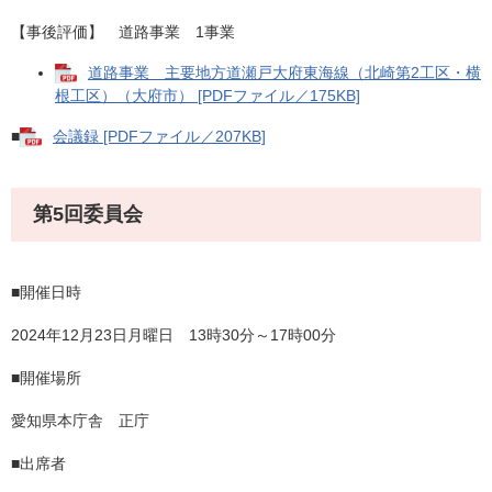
【事後評価】 道路事業 1事業
道路事業 主要地方道瀬戸大府東海線（北崎第2工区・横
根工区）（大府市） [PDFファイル／175KB]
■
会議録 [PDFファイル／207KB]
第5回委員会
■開催日時
2024年12月23日月曜日 13時30分～17時00分
■開催場所
愛知県本庁舎 正庁
■出席者