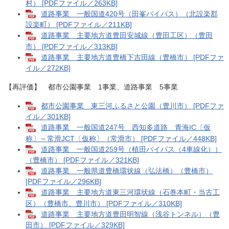
村） [PDFファイル／263KB]
道路事業 一般国道420号（田峯バイパス）（北設楽郡
設楽町） [PDFファイル／211KB]
道路事業 主要地方道豊田安城線（豊田工区）（豊田
市） [PDFファイル／313KB]
道路事業 主要地方道豊橋下吉田線（豊橋市） [PDFファ
イル／272KB]
【再評価】 都市公園事業 1事業、道路事業 5事業
都市公園事業 東三河ふるさと公園（豊川市） [PDFファ
イル／301KB]
道路事業 一般国道247号 西知多道路 青海IC〔仮
称〕～常滑JCT〔仮称〕​（常滑市） [PDFファイル／448KB]
道路事業 一般国道259号（植田バイパス（4車線化））
（豊橋市）​ [PDFファイル／321KB]
道路事業 一般県道豊橋環状線（弘法橋）（豊橋市）
[PDFファイル／296KB]
道路事業 主要地方道東三河環状線（石巻本町・当古工
区）（豊橋市、豊川市）​ [PDFファイル／310KB]
道路事業 主要地方道豊田明智線（浅谷トンネル）（豊
田市）​ [PDFファイル／329KB]