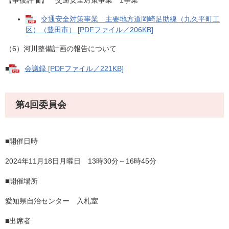
交通安全対策事業 主要地方道岡崎足助線（九久平町工
区）（豊田市） [PDFファイル／206KB]
（6）河川整備計画の報告について
■
会議録 [PDFファイル／221KB]
第4回委員会
■開催日時
2024年11月18日月曜日 13時30分～16時45分
■開催場所
愛知県自治センター 入札室
■出席者