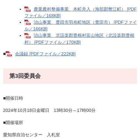
農業農村整備事業 本町舟入（海部郡蟹江町） [PDF
ファイル／168KB]
治山事業 豊田市羽布町地区（豊田市） [PDFファイ
ル／166KB]
治山事業 北設楽郡豊根村富山地区（北設楽郡豊根
村） [PDFファイル／170KB]
■
会議録 [PDFファイル／222KB]
第3回委員会
■開催日時
2024年10月18日金曜日 13時30分～17時00分
■開催場所
愛知県自治センター 入札室