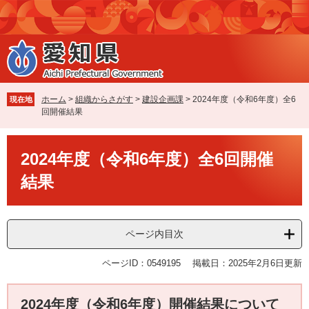
ペ
メ
ー
ニ
ジ
ュ
の
ー
先
を
頭
飛
で
ば
ホーム
>
組織からさがす
>
建設企画課
>
2024年度（令和6年度）全6
現在地
す
し
回開催結果
。
て
本
本
文
2024年度（令和6年度）全6回開催
文
へ
結果
ページ内目次
ページID：0549195
掲載日：2025年2月6日更新
2024年度（令和6年度）開催結果について