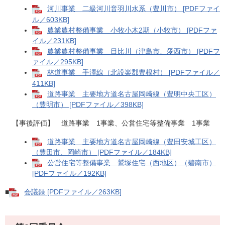
河川事業 二級河川音羽川水系（豊川市） [PDFファイ
ル／603KB]
農業農村整備事業 小牧小木2期（小牧市） [PDFファ
イル／231KB]
農業農村整備事業 目比川（津島市、愛西市） [PDFフ
ァイル／295KB]
林道事業 手澤線（北設楽郡豊根村） [PDFファイル／
411KB]
道路事業 主要地方道名古屋岡崎線（豊明中央工区）
（豊明市） [PDFファイル／398KB]
​【事後評価】 道路事業 1事業、公営住宅等整備事業 1事業
道路事業 主要地方道名古屋岡崎線（豊田安城工区）
（豊田市、岡崎市） [PDFファイル／184KB]
公営住宅等整備事業 鷲塚住宅（西地区）（碧南市）
[PDFファイル／192KB]
■
会議録 [PDFファイル／263KB]