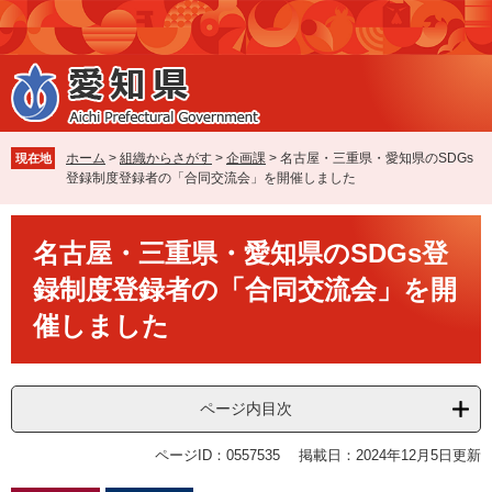
ペ
メ
ー
ニ
ジ
ュ
の
ー
先
を
頭
飛
で
ば
ホーム
>
組織からさがす
>
企画課
>
名古屋・三重県・愛知県のSDGs
現在地
す
し
登録制度登録者の「合同交流会」を開催しました
。
て
本
本
文
名古屋・三重県・愛知県のSDGs登
文
へ
録制度登録者の「合同交流会」を開
催しました
ページ内目次
ページID：0557535
掲載日：2024年12月5日更新