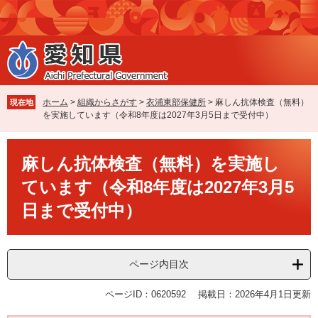
ペ
メ
ー
ニ
ジ
ュ
の
ー
先
を
頭
飛
で
ば
ホーム
>
組織からさがす
>
衣浦東部保健所
>
麻しん抗体検査（無料）
現在地
す
し
を実施しています（令和8年度は2027年3月5日まで受付中）
。
て
本
本
文
麻しん抗体検査（無料）を実施し
文
へ
ています（令和8年度は2027年3月5
日まで受付中）
ページ内目次
ページID：0620592
掲載日：2026年4月1日更新