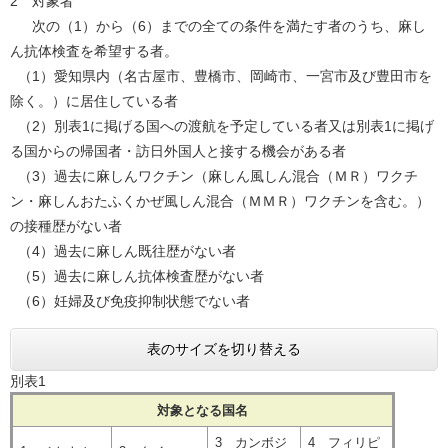
2 対象者
次の（1）から（6）までの全ての条件を満たす者のうち、麻し
ん抗体検査を希望する者。
（1）愛知県内（名古屋市、豊橋市、岡崎市、一宮市及び豊田市を
除く。）に居住している者
（2）別表1に掲げる国への渡航を予定している者又は別表1に掲げ
る国からの帰国者・訪日外国人と接する機会がある者
（3）過去に麻しんワクチン（麻しん風しん混合（ＭＲ）ワクチ
ン・麻しんおたふくかぜ風しん混合（ＭＭＲ）ワクチンを含む。）
の接種歴がない者
（4）過去に麻しん既往歴がない者
（5）過去に麻しん抗体検査歴がない者
（6）妊婦及び免疫抑制状態でない者
表のサイズを切り替える
別表1
対象となる国名
3 カンボジ
4 フィリピ