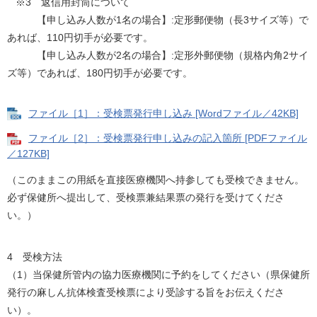
※3 返信用封筒について
【申し込み人数が1名の場合】:定形郵便物（長3サイズ等）で
あれば、110円切手が必要です。
【申し込み人数が2名の場合】:定形外郵便物（規格内角2サイ
ズ等）であれば、180円切手が必要です。
ファイル［1］：受検票発行申し込み [Wordファイル／42KB]
ファイル［2］：受検票発行申し込みの記入箇所 [PDFファイル
／127KB]
（このままこの用紙を直接医療機関へ持参しても受検できません。
必ず保健所へ提出して、受検票兼結果票の発行を受けてくださ
い。）
4 受検方法
（1）当保健所管内の協力医療機関に予約をしてください（県保健所
発行の麻しん抗体検査受検票により受診する旨をお伝えくださ
い）。