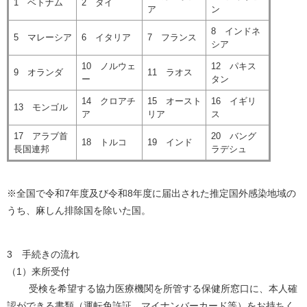
1 ベトナム
2 タイ
ア
ン
8 インドネ
5 マレーシア
6 イタリア
7 フランス
シア
10 ノルウェ
12 パキス
9 オランダ
11 ラオス
ー
タン
14 クロアチ
15 オースト
16 イギリ
13 モンゴル
ア
リア
ス
17 アラブ首
20 バング
18 トルコ
19 インド
長国連邦
ラデシュ
※全国で令和7年度及び令和8年度に届出された推定国外感染地域の
うち、麻しん排除国を除いた国。
3 手続きの流れ
（1）来所受付
受検を希望する協力医療機関を所管する保健所窓口に、本人確
認ができる書類（運転免許証、マイナンバーカード等）をお持ちく