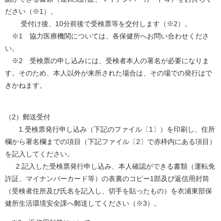
ださい（※1）。
受付け後、10分前後で受検票等を交付します（※2）。
※1 協力医療機関については、各保健所へお問い合わせくださ
い。
※2 受検票の申し込みには、受検者本人の署名が必要になりま
す。そのため、本人以外が来所された場合は、その場での発行はで
きかねます。
（2）郵送受付
1.受検票発行申し込み（下記のファイル〔1〕）を印刷し、住所
欄から署名欄までの項目（下記ファイル〔2〕で赤枠内にある項目）
を記入してください。
2.記入した受検票発行申し込み、本人確認ができる書類（運転免
許証、マイナンバーカード等）の表裏のコピー1部及び返信用封筒
（受検者住所及び氏名を記入し、切手を貼ったもの）を衣浦東部保
健所生活環境安全課へ郵送してください（※3）。