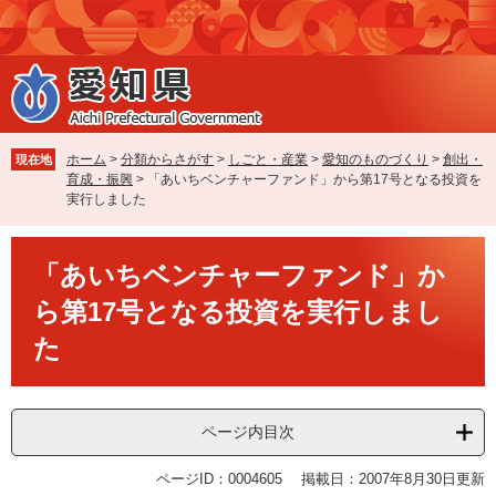
ペ
メ
ー
ニ
ジ
ュ
の
ー
先
を
頭
飛
で
ば
ホーム
>
分類からさがす
>
しごと・産業
>
愛知のものづくり
>
創出・
現在地
す
し
育成・振興
>
「あいちベンチャーファンド」から第17号となる投資を
。
て
実行しました
本
文
本
へ
「あいちベンチャーファンド」か
文
ら第17号となる投資を実行しまし
た
ページ内目次
ページID：0004605
掲載日：2007年8月30日更新