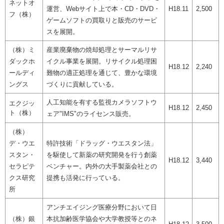
ネットオ
運営、Webサイト上で本・CD・DVD・
H18.11
2,500
フ（株）
ゲームソフトの買取りと販売のサービ
スを展開。
（株）ミ
産業廃棄物の焼却処理とサーマルリサ
ダックホ
イクル事業を展開。リサイクル処理困
H18.12
2,240
ールディ
難物の適正処理を通じて、豊かな環境
ングス
づくりに貢献している。
人工知能を有する監視カメラソフトウ
エクジッ
H18.12
2,450
ト（株）
ェア"IMS"のライセンス販売。
（株）
デ・ウエ
特許技術「ドラッグ・ウエスタン法」
スタン・
を駆使して新薬の研究開発を行う創薬
H18.12
3,440
セラピテ
ベンチャー。内外の大手製薬会社との
クス研究
提携も活発に行っている。
所
アンチエイジング医療分野において日
（株）銀
本抗加齢医学協会や大学教授等とのネ