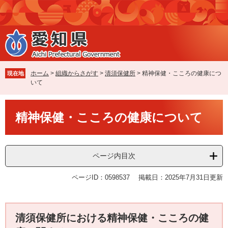
ペ
メ
ー
ニ
ジ
ュ
の
ー
先
を
頭
飛
で
ば
ホーム
>
組織からさがす
>
清須保健所
>
精神保健・こころの健康につ
現在地
す
し
いて
。
て
本
本
文
精神保健・こころの健康について
文
へ
ページ内目次
ページID：0598537
掲載日：2025年7月31日更新
清須保健所における精神保健・こころの健