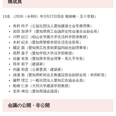
構成員
13名 （2026（令和8）年3月27日現在 敬称略・五十音順）
有村 尚子（公益社団法人愛知建築士会常務理事）
岩田 加津子（愛知県商工会議所女性会連合会副会長）
川野 紀江（椙山女学園大学生活科学部准教授）
木村 紀夫（愛知県警察本部生活安全部長）
國定 親（愛知県広告美術業協同組合副理事長）
黒野 葉子（愛知学院大学法学部教授）
佐藤 有美（愛知県市長会理事・長久手市長）
筒井 裕子（建築家）
内藤 和彦（公募委員・建築家）
成瀬 敦（愛知県町村会文教建設部会副部会長・幸田町長）
藤野 理之（一般社団法人愛知広告協会会員）
船橋 仁奈（大同大学建築学部教授）
安井 伸治（愛知県議会議員）
会議の公開・非公開