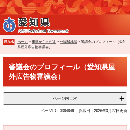
ペ
メ
ー
ニ
ジ
ュ
の
ー
先
を
頭
飛
で
ば
ホーム
>
組織からさがす
>
公園緑地課
>
審議会のプロフィール（愛知
現在地
す
し
県屋外広告物審議会）
。
て
本
本
文
審議会のプロフィール（愛知県屋
文
へ
外広告物審議会）
ページ内目次
ページID：0364849
掲載日：2026年3月27日更新