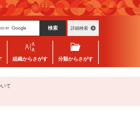
詳細検索
す
組織
からさがす
分類
からさがす
ついて