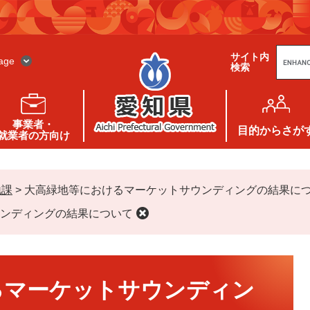
G
サイト内
o
age
検索
o
g
l
e
カ
ス
事業者・
タ
目的
からさが
就業者の方向け
ム
検
索
地課
>
大高緑地等におけるマーケットサウンディングの結果に
ンディングの結果について
るマーケットサウンディン