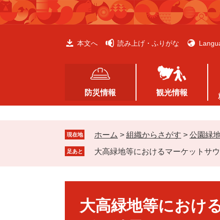
ペ
メ
ー
ニ
ジ
ュ
の
ー
本文へ
読み上げ・ふりがな
Langu
先
を
頭
飛
で
ば
す
し
防災情報
観光情報
。
て
本
文
ホーム
>
組織からさがす
>
公園緑
へ
現在地
大高緑地等におけるマーケットサウ
足あと
本
文
大高緑地等におけ