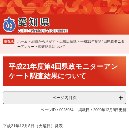
ペ
メ
ー
ニ
ジ
ュ
の
ー
先
を
頭
飛
で
ば
ホーム
>
組織からさがす
>
広報広聴課
>
平成21年度第4回県政モニタ
現在地
す
し
ーアンケート調査結果について
。
て
本
本
文
平成21年度第4回県政モニターアン
文
へ
ケート調査結果について
ページ内目次
ページID：0028954
掲載日：2009年12月9日更新
平成21年12月8日（火曜日）発表