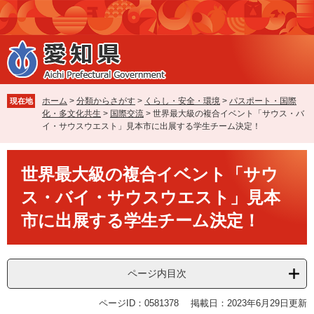
ペ
メ
ー
ニ
ジ
ュ
の
ー
先
を
頭
飛
で
ば
ホーム
>
分類からさがす
>
くらし・安全・環境
>
パスポート・国際
現在地
す
し
化・多文化共生
>
国際交流
>
世界最大級の複合イベント「サウス・バ
。
て
イ・サウスウエスト」見本市に出展する学生チーム決定！
本
文
本
へ
世界最大級の複合イベント「サウ
文
ス・バイ・サウスウエスト」見本
市に出展する学生チーム決定！
ページ内目次
ページID：0581378
掲載日：2023年6月29日更新