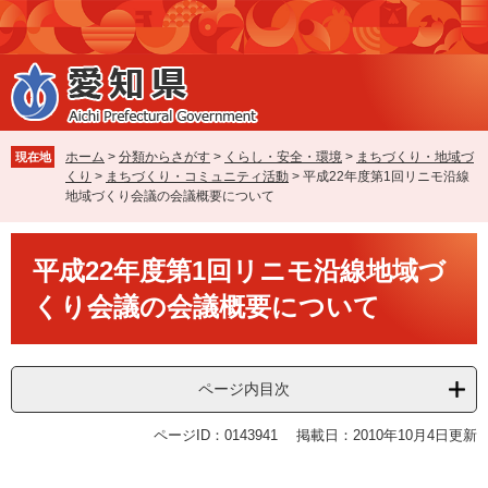
ペ
メ
ー
ニ
ジ
ュ
の
ー
先
を
頭
飛
で
ば
ホーム
>
分類からさがす
>
くらし・安全・環境
>
まちづくり・地域づ
現在地
す
し
くり
>
まちづくり・コミュニティ活動
>
平成22年度第1回リニモ沿線
。
て
地域づくり会議の会議概要について
本
文
本
へ
平成22年度第1回リニモ沿線地域づ
文
くり会議の会議概要について
ページ内目次
ページID：0143941
掲載日：2010年10月4日更新