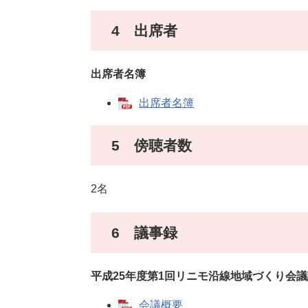
4 出席者
出席者名簿
出席者名簿
5 傍聴者数
2名
6 議事録
平成25年度第1回リニモ沿線地域づくり会
会議概要