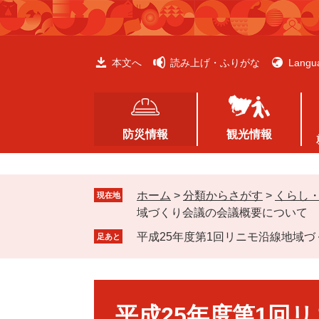
ペ
メ
ー
ニ
ジ
ュ
の
ー
本文へ
読み上げ・ふりがな
Langu
先
を
頭
飛
で
ば
す
し
防災情報
観光情報
。
て
本
文
ホーム
>
分類からさがす
>
くらし
へ
現在地
域づくり会議の会議概要について
平成25年度第1回リニモ沿線地域
足あと
本
文
平成25年度第1回