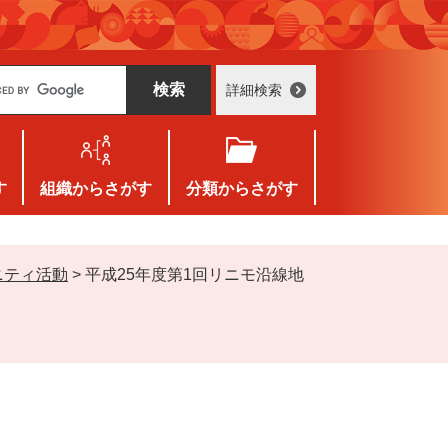
詳細検索
す
組織
からさがす
分類
からさがす
ニティ活動
>
平成25年度第1回リニモ沿線地