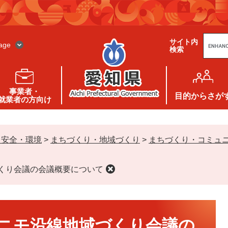
G
サイト内
o
age
検索
o
g
l
e
カ
ス
事業者・
タ
目的
からさが
就業者の方向け
ム
検
索
・安全・環境
>
まちづくり・地域づくり
>
まちづくり・コミュ
づくり会議の会議概要について
リニモ沿線地域づくり会議の