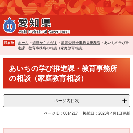
ペ
メ
ー
ニ
ジ
ュ
の
ー
先
を
頭
飛
で
ば
ホーム
>
組織からさがす
>
教育委員会事務局総務課
>
あいちの学び推
現在地
す
し
進課・教育事務所の相談（家庭教育相談）
。
て
本
本
文
あいちの学び推進課・教育事務所
文
へ
の相談（家庭教育相談）
ページ内目次
ページID：0014217
掲載日：2023年4月1日更新