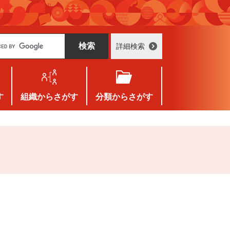
詳細検索
す
組織
からさがす
分類
からさがす