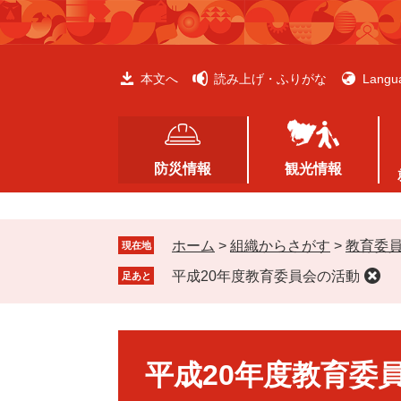
ペ
メ
ー
ニ
ジ
ュ
の
ー
本文へ
読み上げ・ふりがな
Langu
先
を
頭
飛
で
ば
す
し
防災情報
観光情報
。
て
本
文
ホーム
>
組織からさがす
>
教育委
へ
現在地
平成20年度教育委員会の活動
足あと
本
文
平成20年度教育委