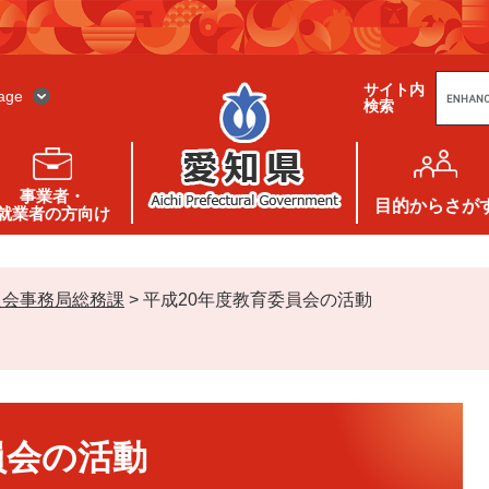
G
サイト内
o
age
検索
o
g
l
e
カ
ス
事業者・
タ
目的
からさが
就業者の方向け
ム
検
索
員会事務局総務課
>
平成20年度教育委員会の活動
員会の活動