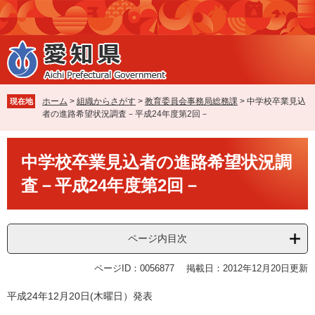
ペ
メ
ー
ニ
ジ
ュ
の
ー
先
を
頭
飛
で
ば
ホーム
>
組織からさがす
>
教育委員会事務局総務課
>
中学校卒業見込
現在地
す
し
者の進路希望状況調査－平成24年度第2回－
。
て
本
本
文
中学校卒業見込者の進路希望状況調
文
へ
査－平成24年度第2回－
ページ内目次
ページID：0056877
掲載日：2012年12月20日更新
平成24年12月20日(木曜日）発表