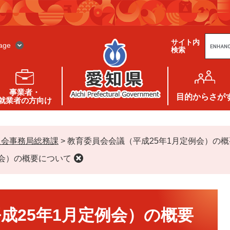
G
サイト内
o
age
検索
o
g
l
e
カ
ス
事業者・
タ
目的
からさが
就業者の方向け
ム
検
索
員会事務局総務課
>
教育委員会会議（平成25年1月定例会）の
例会）の概要について
成25年1月定例会）の概要