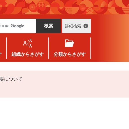
詳細検索
す
組織
からさがす
分類
からさがす
概要について