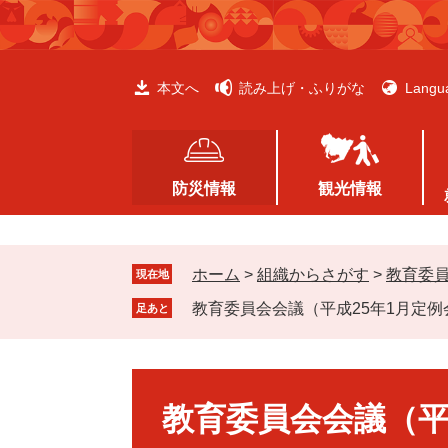
ペ
メ
ー
ニ
ジ
ュ
の
ー
本文へ
読み上げ・ふりがな
Langu
先
を
頭
飛
で
ば
す
し
防災情報
観光情報
。
て
本
文
ホーム
>
組織からさがす
>
教育委
へ
現在地
教育委員会会議（平成25年1月定
足あと
本
文
教育委員会会議（平