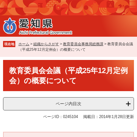
ペ
メ
ー
ニ
ジ
ュ
の
ー
先
を
頭
飛
で
ば
ホーム
>
組織からさがす
>
教育委員会事務局総務課
>
教育委員会会議
現在地
す
し
（平成25年12月定例会）の概要について
。
て
本
本
文
教育委員会会議（平成25年12月定例
文
へ
会）の概要について
ページ内目次
ページID：0245104
掲載日：2014年1月28日更新