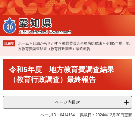
ペ
メ
ー
ニ
ジ
ュ
の
ー
先
を
頭
飛
で
ば
ホーム
>
組織からさがす
>
教育委員会事務局総務課
>
令和5年度 地
現在地
す
し
方教育費調査結果（教育行政調査）最終報告
。
て
本
本
文
令和5年度 地方教育費調査結果
文
へ
（教育行政調査）最終報告
ページ内目次
ページID：0414164
掲載日：2024年12月20日更新