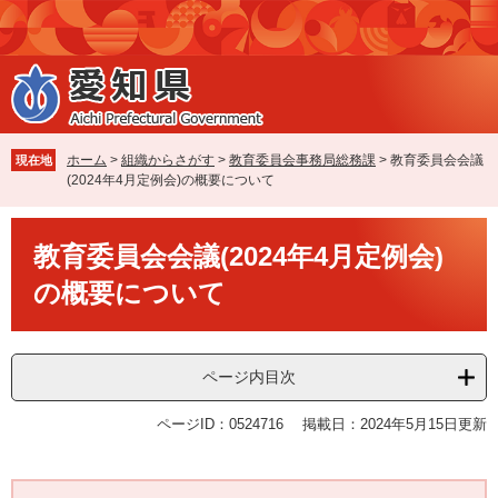
ペ
メ
ー
ニ
ジ
ュ
の
ー
先
を
頭
飛
で
ば
ホーム
>
組織からさがす
>
教育委員会事務局総務課
>
教育委員会会議
現在地
す
し
(2024年4月定例会)の概要について
。
て
本
本
文
教育委員会会議(2024年4月定例会)
文
へ
の概要について
ページ内目次
ページID：0524716
掲載日：2024年5月15日更新